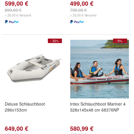
599,00 €
499,00 €
899,00 €
799,00 €
+ 25,00 € Versand
+ 25,00 € Versand
- 32%
- 5%
Deluxe Schlauchboot
Intex Schlauchboot Mariner 4
296x153cm
328x145x48 cm 68376NP
649,00 €
580,99 €