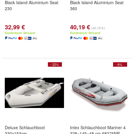
Black Island Aluminium Seat
Black Island Aluminium Seat
230
360
32,99 €
40,19 €
(40,19 €/)
Kostenloser Versand
Kostenloser Versand
- 22%
- 6%
Deluxe Schlauchboot
Intex Schlauchboot Mariner 4
330x153cm
328×145×48 cm 68376NP