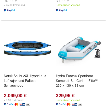
949,00 €
609,99 €
+ 25,00 € Versand
Kostenloser Versand
Nortik Scubi 2XL Hyprid aus
Hydro Force® Sportboot
Luftkajak und Faltboot
Komplett-Set Corinth Elite™
Schlauchboot
230 x 130 x 33 cm
2.099,00 €
329,95 €
+ 8,90 € Versand
Kostenloser Versand