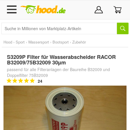
Hood
›
Sport
›
Wassersport
›
Bootsport
›
Zubehör
S3209P Filter für Wasserabscheider RACOR
B32009/75B32009 30µm
passend für alle Filteranlagen der Baureihe B32009 und
Doppelfilter 75B32009
24