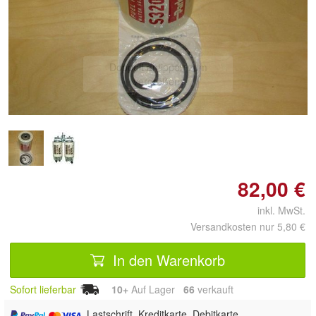
Doppelt antippen zum
vergrößern
82,00 €
inkl. MwSt.
Versandkosten nur 5,80 €
In den Warenkorb
Sofort lieferbar
10+
Auf Lager
66
 verkauft
, Lastschrift, Kreditkarte, Debitkarte,