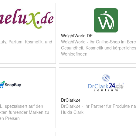
Entkalker. Bei uns erhalten Sie Xylitol,
Erythritol,
WeightWorld DE
uty. Parfum. Kosmetik. und
WeightWorld - Ihr Online-Shop im Bere
Gesundheit, Kosmetik und körperliche
Wohlbefinden
DrClark24
 spezialisiert auf den
DrClark24 - Ihr Partner für Produkte na
kten führender Marken zu
Hulda Clark
en Preisen