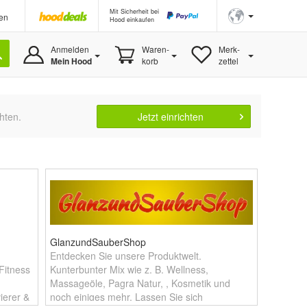
Mit Sicherheit bei
en
Hood einkaufen
Anmelden
Waren-
Merk-
Mein Hood
korb
zettel
hten.
Jetzt einrichten
GlanzundSauberShop
Entdecken Sie unsere Produktwelt.
Fitness
Kunterbunter Mix wie z. B. Wellness,
Massageöle, Pagra Natur, , Kosmetik und
ierer &
noch einiges mehr. Lassen Sie sich