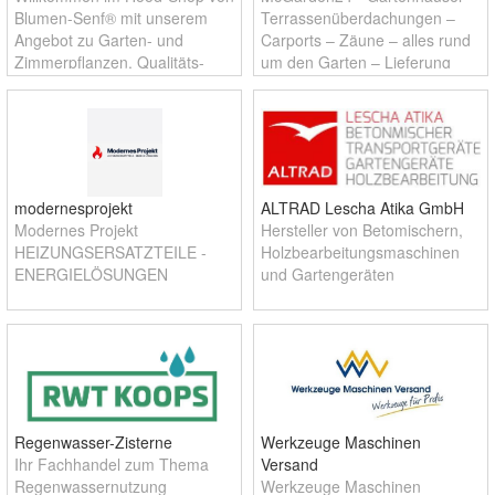
Blumen-Senf® mit unserem
Terrassenüberdachungen –
Angebot zu Garten- und
Carports – Zäune – alles rund
Zimmerpflanzen, Qualitäts-
um den Garten – Lieferung
Blumenzwiebeln und
und Aufbau – Alles aus einer
Floristikbedarf.
Hand - Direkt vom Hersteller
modernesprojekt
ALTRAD Lescha Atika GmbH
Modernes Projekt
Hersteller von Betomischern,
HEIZUNGSERSATZTEILE -
Holzbearbeitungsmaschinen
ENERGIELÖSUNGEN
und Gartengeräten
Regenwasser-Zisterne
Werkzeuge Maschinen
Ihr Fachhandel zum Thema
Versand
Regenwassernutzung
Werkzeuge Maschinen