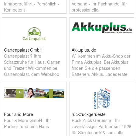
Inhabergeführt - Persönlich -
Versand - Ihr Fachhandel für
Kompetent
professionelle
Elektrowerkzeuge,
Kompressoren und Zubehör.
Gartenpalast GmbH
Akkuplus. de
Gartenpalast ? Ihre
Willkommen im Akku-Shop der
Schatztruhe für Haus, Garten
Firma Akkuplus. Bei Akkuplus
und Freizeit Willkommen bei
finden Sie die passenden
Gartenpalast, dem Webshop
Batterien, Akkus, Ladegeräte
für Gartenfreunde und
und alles für die mobile
Grillfans, Hausbesitzer und
Energiegeräte. Akku leer? Mit
Wohnungseinrichter. Bei uns
uns kein Problem!
finden Sie hochwer
Four-and-More
ruckzuckgerueste
Four & More GmbH - Ihr
Ruck-Zuck-Gerueste - Ihr
Partner rund ums Haus
zuverlässiger Partner seit 1926
für Steigtechnik & spezielle