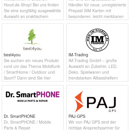
Hood.de-Shop! Bei uns finden
Händler für neue, unregistrierte
Sie eine sorgfältig ausgewählte
Prepaid SIM Karten mit
Auswahl an praktischem
besonderen, leicht merkbaren
Zubehör für Smartphones und
Rufnummern. Unser Fokus
Staubsauger. Ob Ladekabel,
liegt auf Qualität, Transparenz
Hüllen, Displayschutz, Adapter
und einer schnellen, zuverläss
oder
best4you
IM-Trading
Sie suchen ein neues Produkt
IM-Trading GmbH – große
rund um das Thema Mobilfunk
Auswahl an Zubehör, LED,
/ SmartHome / Outdoor und
Deko, Spielwaren und
Sport? Dann sind Sie hier
trendstarken Alltagshelfern
genau richtig! Schauen Sie sich
doch bitte unsere tollen
Produkte an.
Dr. SmartPHONE
PAJ-GPS
Dr. SmartPHONE / Mobile
Wir von PAJ GPS sind der
Parts & Repair
richtige Ansprechpartner für