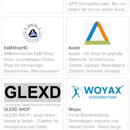
GPS Ortungslösungen. Bei uns
finden Sie mit nur einem Anruf,
was Ihnen wertvoll ist. Bei uns
steht der Kunde im Mittelpunkt!
EaMShopHD
Avatel
Willkommen bei EaM Shop,
Avatel – Ihr Shop für geprüfte
Ihrem zuverlässigen Online-
Elektronik: Smartphones,
Shop für hochwertige
Tablets, Laptops, Wearables &
Smartphones, Wärmepumpen
Zubehör. Schneller Versand
und Photovoltaikanlagen! Wir
aus Deutschland,
sind stolz darauf, unseren
professionelle Abwicklung und
Kunden eine sorgfältig
zuverlässiger Kundenservice.
ausgewählte Produktpale
GLEXD SHOP
Woyax
GLEXD SHOP / doupi.direct /
Firma Wunderbatterie-
Simple & Stylish - Zubehör für
Technologien Industrie und
Smartphone und Tablet
Handel GmbH - Keine Sorge,