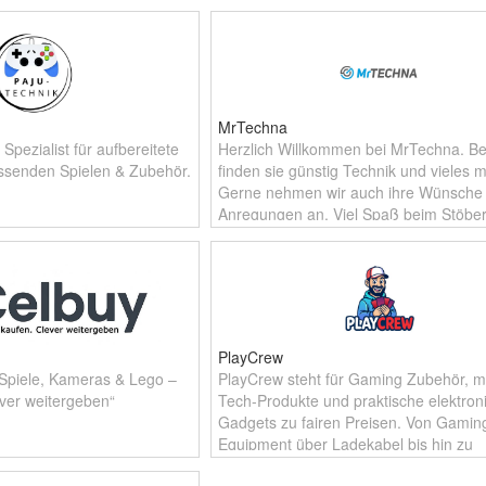
MrTechna
 Spezialist für aufbereitete
Herzlich Willkommen bei MrTechna. Be
ssenden Spielen & Zubehör.
finden sie günstig Technik und vieles m
Gerne nehmen wir auch ihre Wünsche
Anregungen an. Viel Spaß beim Stöber
PlayCrew
 Spiele, Kameras & Lego –
PlayCrew steht für Gaming Zubehör, 
ever weitergeben“
Tech-Produkte und praktische elektron
Gadgets zu fairen Preisen. Von Gamin
Equipment über Ladekabel bis hin zu
Powerbanks und USB-Sticks – bei uns 