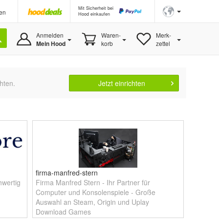
Mit Sicherheit bei
en
Hood einkaufen
Anmelden
Waren-
Merk-
Mein Hood
korb
zettel
hten.
Jetzt einrichten
firma-manfred-stern
hwertig
Firma Manfred Stern - Ihr Partner für
Computer und Konsolenspiele - Große
Auswahl an Steam, Origin und Uplay
Download Games