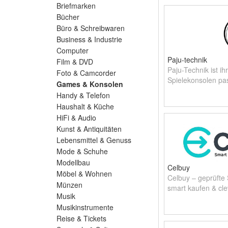
Briefmarken
Bücher
Büro & Schreibwaren
Business & Industrie
Computer
Paju-technik
Film & DVD
Paju-Technik ist ihr
Foto & Camcorder
Spielekonsolen pa
Games & Konsolen
Handy & Telefon
Haushalt & Küche
HiFi & Audio
Kunst & Antiquitäten
Lebensmittel & Genuss
Mode & Schuhe
Modellbau
Celbuy
Möbel & Wohnen
Celbuy – geprüfte
Münzen
smart kaufen & cl
Musik
Musikinstrumente
Reise & Tickets