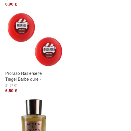
6,90 €
Proraso Rasierseife
Tiegel Barbe dure -
starke Barthaare 2x
21,67 €/l
6,50 €
150 ml