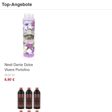
Top-Angebote
Nesti Dante Dolce
Vivere Portofino
Rosenwasser,
29,67 €/l
8,90 €
Seerose & Flax
Dusch- & Badeseife