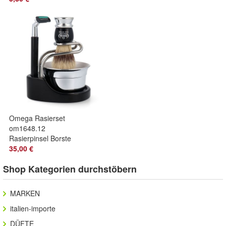
Omega Rasierset
om1648.12
Rasierpinsel Borste
+ Hobel + Tiegel
35,00 €
Shop Kategorien durchstöbern
MARKEN
italien-importe
DÜFTE