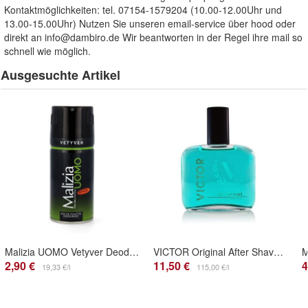
Kontaktmöglichkeiten: tel. 07154-1579204 (10.00-12.00Uhr und
13.00-15.00Uhr) Nutzen Sie unseren email-service über hood oder
direkt an
info@dambiro.de
Wir beantworten in der Regel ihre mail so
schnell wie möglich.
Ausgesuchte Artikel
Malizia UOMO Vetyver Deodorant Bodyspray 150 ml
VICTOR Original After Shave Lotion 100ml
2,90 €
11,50 €
4
19,33 €/l
115,00 €/l