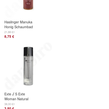
Haslinger Manuka
Honig Schaumbad
400 ml
21,88 €/l
8,75 €
Exte J`S Exte
Woman Natural
Deospray 100 ml
38,00 €/l
3,80 €