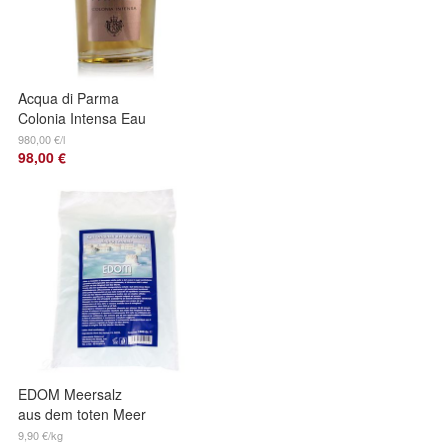
Acqua di Parma
Colonia Intensa Eau
de Cologne Spray
980,00 €/l
98,00 €
100 ml
EDOM Meersalz
aus dem toten Meer
Thermalbad 1kg
9,90 €/kg