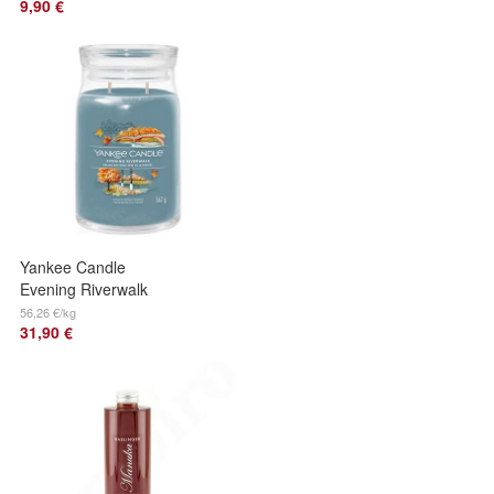
9,90 €
Yankee Candle
Evening Riverwalk
Signature Duftkerze
56,26 €/kg
31,90 €
Großes Glas 567 g