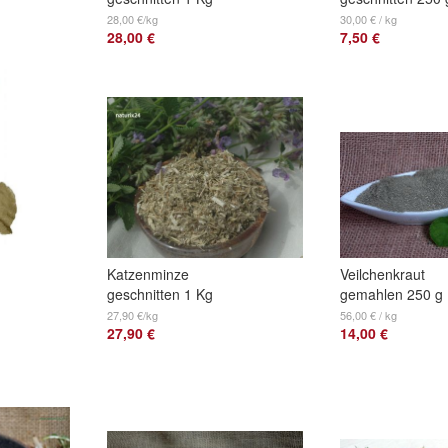
28,00 €/kg
30,00 € / kg
28,00 €
7,50 €
Katzenminze
Veilchenkraut
geschnitten 1 Kg
gemahlen 250 g
27,90 €/kg
56,00 € / kg
27,90 €
14,00 €