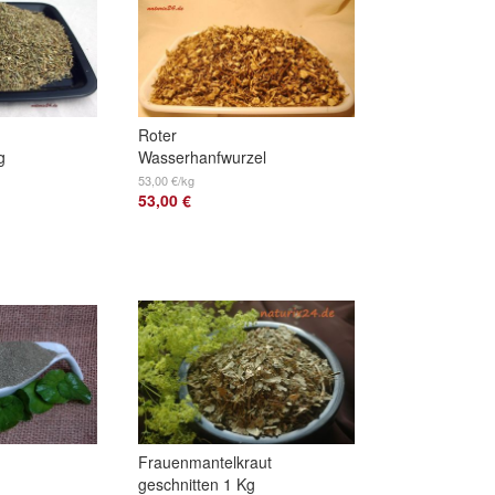
Roter
g
Wasserhanfwurzel
ganz 1 Kg
53,00 €/kg
53,00 €
Frauenmantelkraut
geschnitten 1 Kg