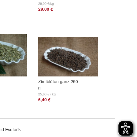
29,00 €/kg
29,00 €
Zimtblüten ganz 250
g
25,60 € / kg
6,40 €
d Esoterik