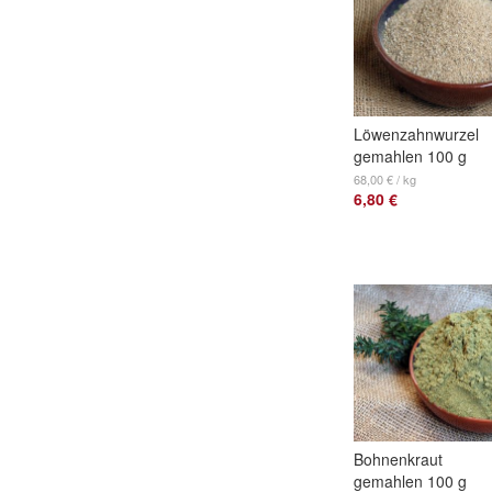
Löwenzahnwurzel
gemahlen 100 g
68,00 € / kg
6,80 €
Bohnenkraut
gemahlen 100 g