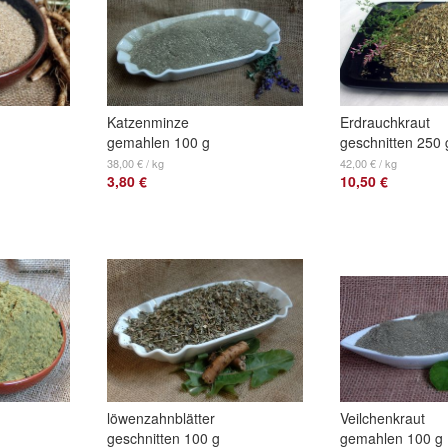
Katzenminze
Erdrauchkraut
gemahlen 100 g
geschnitten 250 
38,00 € / kg
42,00 € / kg
3,80 €
10,50 €
löwenzahnblätter
Veilchenkraut
geschnitten 100 g
gemahlen 100 g