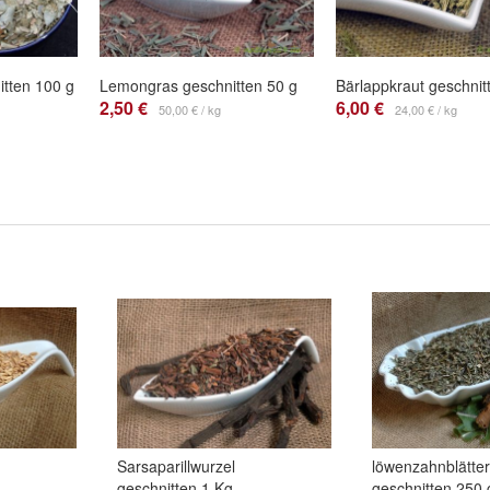
itten 100 g
Lemongras geschnitten 50 g
2,50 €
6,00 €
50,00 € / kg
24,00 € / kg
Sarsaparillwurzel
löwenzahnblätter
geschnitten 1 Kg
geschnitten 250 