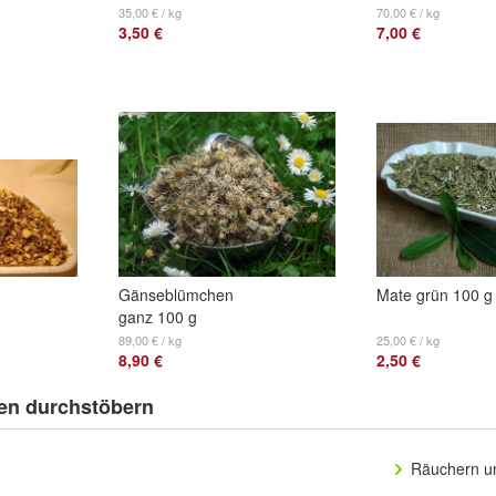
35,00 € / kg
70,00 € / kg
3,50 €
7,00 €
Gänseblümchen
Mate grün 100 g
ganz 100 g
89,00 € / kg
25,00 € / kg
8,90 €
2,50 €
en durchstöbern
Räuchern un