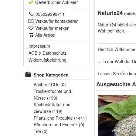
Gewerblich
er Anbieter
Naturix24
055029999711
(
naturi
Verkäufer kontaktieren
Naturix24 bietet all
Verkäufer merken
Wohlbefinden.
Alle Artikel
Impressum
Herzlich Willkommen
AGB
&
Datenschutz
Widerrufsbelehrung
... in der Welt der
Lassen Sie sich imp
Shop Kategorien
Ausgesuchte Ar
Bücher / CDs
(0)
Trockenfrüchte und
Nüsse
(139)
Küchenkräuter und
Gewürze
(119)
Pflanzliche Produkte
(1441)
Räuchern und Esoterik
(0)
Tee
(0)