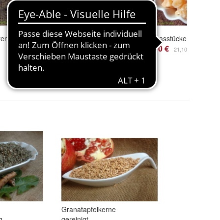
Bärlappkraut geschnitten 250 g
Dillspitzen gerebelt 250 g
Ananasstücke gezuckert
9,00 €
21,10 €
36,00 € / kg
21,10 € / kg
Granatapfelkerne
g
gereinigt