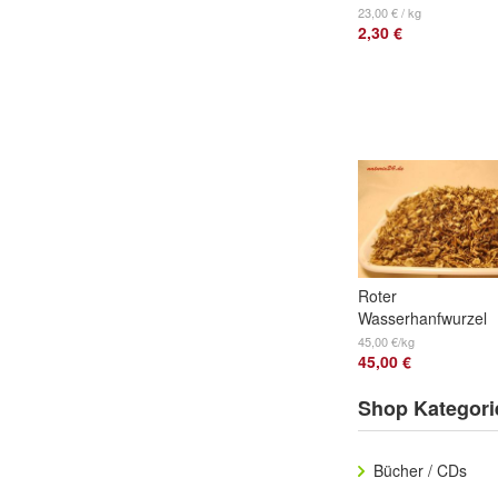
23,00 € / kg
2,30 €
Roter
Wasserhanfwurzel
geschnitten 1 Kg
45,00 €/kg
45,00 €
Shop Kategori
Bücher / CDs