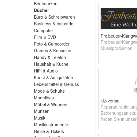
Künstlern. Für alle
Briefmarken
Bücher
Büro & Schreibwaren
Business & Industrie
Computer
Freibeuter-Klangw
Film & DVD
Freibeuter-Klangw
Foto & Camcorder
Musikproduktion
Games & Konsolen
Handy & Telefon
Haushalt & Küche
HiFi & Audio
Kunst & Antiquitäten
Lebensmittel & Genuss
Mode & Schuhe
Modellbau
kfz-verlag
Möbel & Wohnen
Reparaturanleitun
Münzen
Bedienungsanleitu
Musik
finden Sie in unse
Musikinstrumente
Reise & Tickets