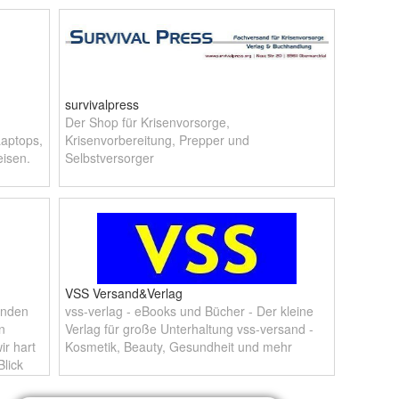
survivalpress
Der Shop für Krisenvorsorge,
Laptops,
Krisenvorbereitung, Prepper und
isen.
Selbstversorger
VSS Versand&Verlag
enden
vss-verlag - eBooks und Bücher - Der kleine
n
Verlag für große Unterhaltung vss-versand -
ir hart
Kosmetik, Beauty, Gesundheit und mehr
lick