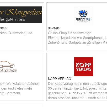
, die gerne in
elten
divetale
elten: Buchverlag und
Online-Shop für hochwertige
Elektronikprodukte wie Smartphones, 
Zubehör und Gadgets zu günstigen Pre
KOPP VERLAG
gen, Werkstatthandbücher,
Der Kopp Verlag hat in den zurücklieg
ngen und vieles mehr
30 Jahren unzählige Erfolgsgeschichte
rem Sortiment.
geschrieben. Auch in Zukunft werden w
daran arbeiten, unseren Lesern einen B
hinter die Kulissen des Mainst