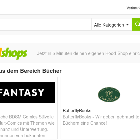
Verkauf
Alle Kategorien
Jetzt in 5 Minuten deinen eigenen Hood-Shop einric
us dem Bereich Bücher
ButterflyBooks
sche BDSM Comics Stilvolle
ButterflyBooks - Wir geben gebrauchte
ult-Comics mit Themen wie
Büchern eine Chance!
inanz und Unterwerfung.
hnungen von bekannten