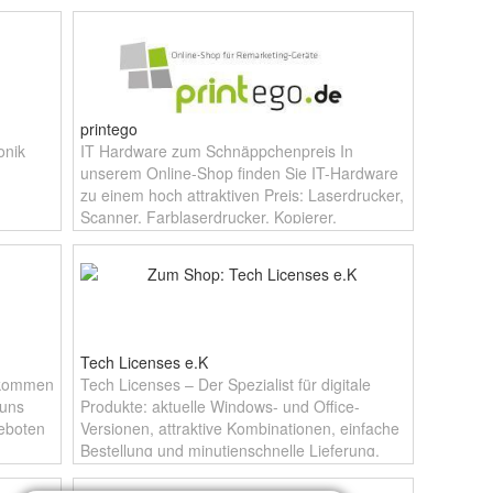
printego
onik
IT Hardware zum Schnäppchenpreis In
unserem Online-Shop finden Sie IT-Hardware
zu einem hoch attraktiven Preis: Laserdrucker,
Scanner, Farblaserdrucker, Kopierer,
Faxgeräte und Zubehör. Wir haben
Tech Licenses e.K
llkommen
Tech Licenses – Der Spezialist für digitale
 uns
Produkte: aktuelle Windows- und Office-
geboten
Versionen, attraktive Kombinationen, einfache
Bestellung und minutienschnelle Lieferung.
Ideal für Privat­kunden und