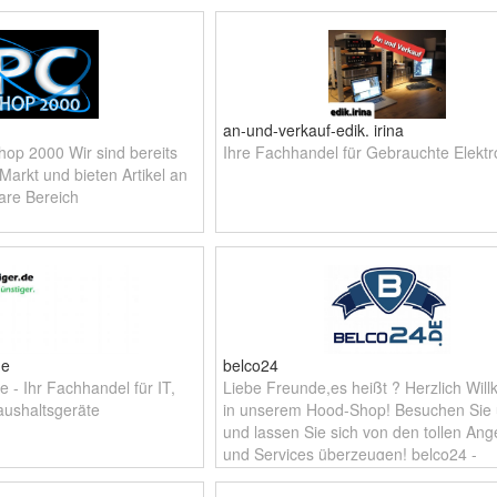
an-und-verkauf-edik. irina
hop 2000 Wir sind bereits
Ihre Fachhandel für Gebrauchte Elektr
Markt und bieten Artikel an
are Bereich
de
belco24
e - Ihr Fachhandel für IT,
Liebe Freunde,es heißt ? Herzlich Wi
ushaltsgeräte
in unserem Hood-Shop! Besuchen Sie
und lassen Sie sich von den tollen An
und Services überzeugen! belco24 -
persönlich - preiswert - besser