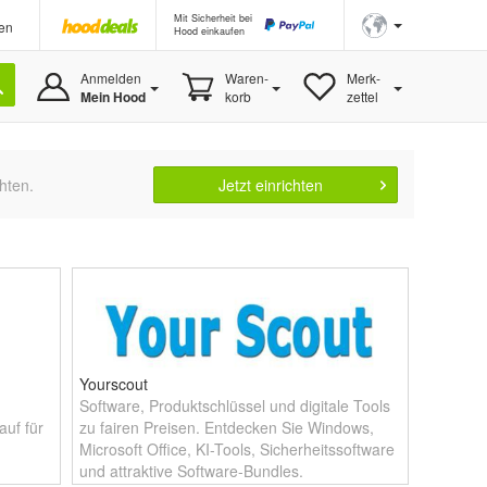
Mit Sicherheit bei
en
Hood einkaufen
Anmelden
Waren-
Merk-
Mein Hood
korb
zettel
hten.
Jetzt einrichten
Yourscout
Software, Produktschlüssel und digitale Tools
uf für
zu fairen Preisen. Entdecken Sie Windows,
Microsoft Office, KI-Tools, Sicherheitssoftware
und attraktive Software-Bundles.