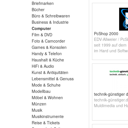
Briefmarken
Bücher
Büro & Schreibwaren
Business & Industrie
Computer
PcShop 2000
Film & DVD
EDV-Allweier / PcS
Foto & Camcorder
seit 1999 auf dem 
Games & Konsolen
im Hard und Softw
Handy & Telefon
Haushalt & Küche
HiFi & Audio
Kunst & Antiquitäten
Lebensmittel & Genuss
Mode & Schuhe
Modellbau
technik-günstiger 
Möbel & Wohnen
technik-günstiger.d
Münzen
Muldimedia und Ha
Musik
Musikinstrumente
Reise & Tickets