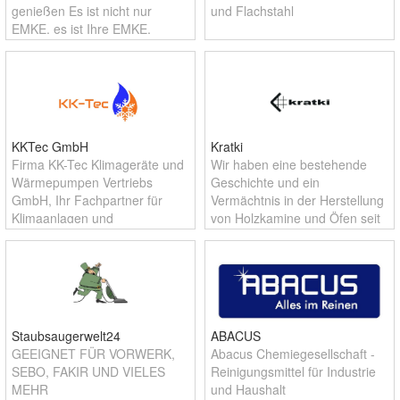
genießen Es ist nicht nur
und Flachstahl
EMKE, es ist Ihre EMKE.
KKTec GmbH
Kratki
Firma KK-Tec Klimageräte und
Wir haben eine bestehende
Wärmepumpen Vertriebs
Geschichte und ein
GmbH, Ihr Fachpartner für
Vermächtnis in der Herstellung
Klimaanlagen und
von Holzkamine und Öfen seit
Wärmepumpen
1998. Zu den Kratki-Geräten
gehören Kamine, Öfen,
Ethanolkamine,
Gartenheizgeräte im Freien, Gr
Staubsaugerwelt24
ABACUS
GEEIGNET FÜR VORWERK,
Abacus Chemiegesellschaft -
SEBO, FAKIR UND VIELES
Reinigungsmittel für Industrie
MEHR
und Haushalt