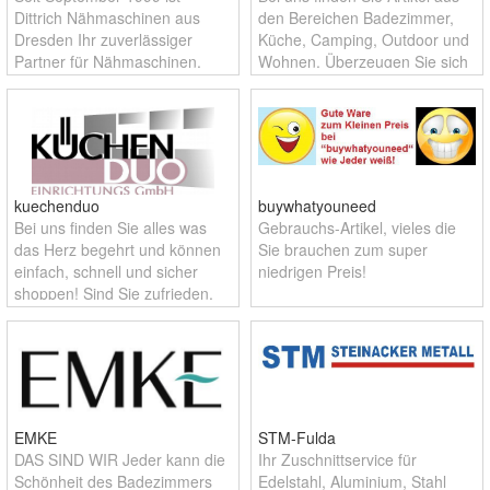
Dittrich Nähmaschinen aus
den Bereichen Badezimmer,
Dresden Ihr zuverlässiger
Küche, Camping, Outdoor und
Partner für Nähmaschinen,
Wohnen. Überzeugen Sie sich
Stickmaschinen, Overlock,
von modernen Produkten, zu
Zubehör und Ersatzteile.
einem super Preis-
Leistungsverhältnis. Ob privat
oder gewerb
kuechenduo
buywhatyouneed
Bei uns finden Sie alles was
Gebrauchs-Artikel, vieles die
das Herz begehrt und können
Sie brauchen zum super
einfach, schnell und sicher
niedrigen Preis!
shoppen! Sind Sie zufrieden,
sind wir es auch!
EMKE
STM-Fulda
DAS SIND WIR Jeder kann die
Ihr Zuschnittservice für
Schönheit des Badezimmers
Edelstahl, Aluminium, Stahl