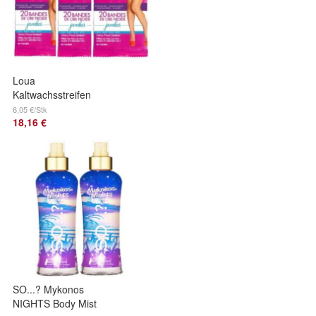
Loua
Kaltwachsstreifen
wax strips Bein
6,05 €/Stk
18,16 €
Enthaarung
Haarentfernung 20
Strips 3er P
SO...? Mykonos
NIGHTS Body Mist