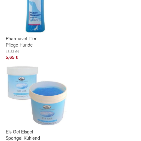
Pharmavet Tier
Pflege Hunde
Shampoo glänzend
18,83 €/l
5,65 €
weiches sauberes
Fell 300ml
Eis Gel Eisgel
Sportgel Kühlend