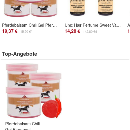
Pferdebalsam Chili Gel Pferdegel Pferdesalbe Wärmend vom Naturhof 250ml 5er Pack
Unic Hair Perfume Sweet Vanilla Haarparfüm Verzaubernde Duft 50ml 2er Pack
19,37 €
14,28 €
1
15,50 €/l
142,80 €/l
Top-Angebote
Pferdebalsam Chili
Gel Pferdegel