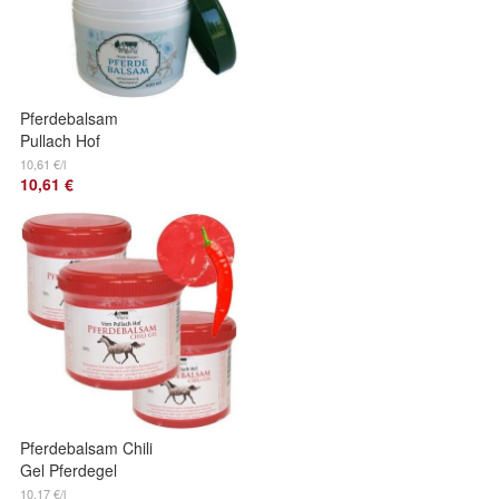
Pferdebalsam
Pullach Hof
Pferdesalbe,
10,61 €/l
10,61 €
Pferdegel Kühlt und
Entspannt 500ml
2er P.
Pferdebalsam Chili
Gel Pferdegel
Pferdesalbe
10,17 €/l