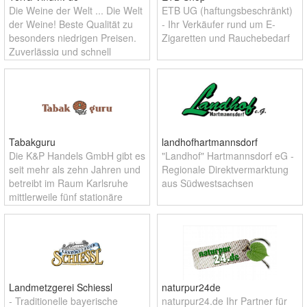
Die Weine der Welt ... Die Welt
ETB UG (haftungsbeschränkt)
der Weine! Beste Qualität zu
- Ihr Verkäufer rund um E-
besonders niedrigen Preisen.
Zigaretten und Rauchebedarf
Zuverlässig und schnell
geliefert... Was Ihnen
schmeckt, entscheiden Sie
selbst! Testen Sie uns!
Tabakguru
landhofhartmannsdorf
Die K&P Handels GmbH gibt es
"Landhof" Hartmannsdorf eG -
seit mehr als zehn Jahren und
Regionale Direktvermarktung
betreibt im Raum Karlsruhe
aus Südwestsachsen
mittlerweile fünf stationäre
Ladengeschäfte. Im Oktober
2017 wurde das
Angebotsspektrum um den
Online-Shop www.tab
Landmetzgerei Schiessl
naturpur24de
- Traditionelle bayerische
naturpur24.de Ihr Partner für