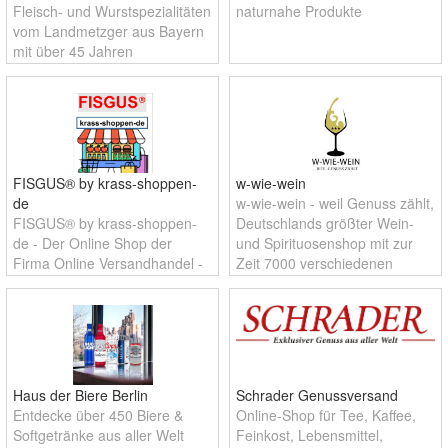
Fleisch- und Wurstspezialitäten
naturnahe Produkte
vom Landmetzger aus Bayern
mit über 45 Jahren
Versanderfahrung.
FISGUS® by krass-shoppen-
w-wie-wein
de
w-wie-wein - weil Genuss zählt,
FISGUS® by krass-shoppen-
Deutschlands größter Wein-
de - Der Online Shop der
und Spirituosenshop mit zur
Firma Online Versandhandel -
Zeit 7000 verschiedenen
P.Fischer & H.Gustyn GbR
Weinen und Spirituosen aus
aller Welt.
Haus der Biere Berlin
Schrader Genussversand
Entdecke über 450 Biere &
Online-Shop für Tee, Kaffee,
Softgetränke aus aller Welt
Feinkost, Lebensmittel,