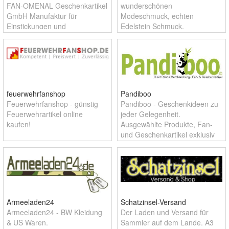
FAN-OMENAL Geschenkartikel
wunderschönen
GmbH Manufaktur für
Modeschmuck, echten
Einstickungen und
Edelstein Schmuck,
hochwertigem Textildruck
Schmucksteine, seltene
Medaillen, Goldfolie Sammler
Scheine, Fan Scheine und so
einiges mehr.
feuerwehrfanshop
Pandiboo
Feuerwehrfanshop - günstig
Pandiboo - Geschenkideen zu
Feuerwehrartikel online
jeder Gelegenheit.
kaufen!
Ausgewählte Produkte, Fan-
und Geschenkartikel exklusiv
sortiert für Pandafans.
Armeeladen24
Schatzinsel-Versand
Armeeladen24 - BW Kleidung
Der Laden und Versand für
& US Waren.
Sammler auf dem Lande. A3