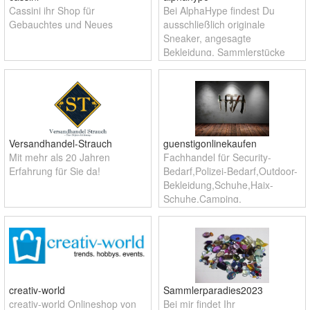
Cassini ihr Shop für
Bei AlphaHype findest Du
Gebauchtes und Neues
ausschließlich originale
Sneaker, angesagte
Bekleidung, Sammlerstücke
wie Pokémon-Sets, Labubus
oder Gaming-Equipment. Alles
ungetragen, limitiert und
schnell geliefert - das
Versandhandel-Strauch
guenstigonlinekaufen
Mit mehr als 20 Jahren
Fachhandel für Security-
Erfahrung für Sie da!
Bedarf,Polizei-Bedarf,Outdoor-
Bekleidung,Schuhe,Haix-
Schuhe,Camping,
Messer,Macheten,Rambo-
Messer,Film und Fan-
Artikel,Militär-Bekleidung.
creativ-world
Sammlerparadies2023
creativ-world Onlineshop von
Bei mir findet Ihr