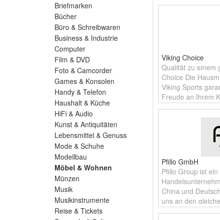
Matratzenauflagen
Briefmarken
Badewannen,
Bücher
Büro & Schreibwaren
Business & Industrie
Computer
Viking Choice
Film & DVD
Qualität zu einem 
Foto & Camcorder
Choice Die Hausma
Games & Konsolen
Viking Sports gara
Handy & Telefon
Freude an Ihrem K
Haushalt & Küche
HiFi & Audio
Kunst & Antiquitäten
Lebensmittel & Genuss
Mode & Schuhe
Modellbau
Pfillo GmbH
Möbel & Wohnen
Pfillo Group ist ein
Münzen
Handelsunternehme
Musik
China und Deutschl
Musikinstrumente
uns an den gleiche
Reise & Tickets
BEST Hersteller in