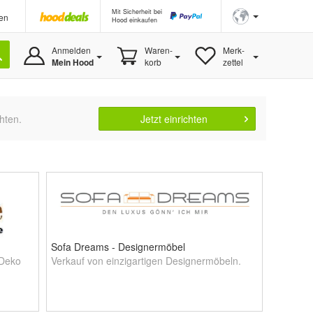
Mit Sicherheit bei
en
Hood einkaufen
Anmelden
Waren-
Merk-
Mein Hood
korb
zettel
hten.
Jetzt einrichten
Sofa Dreams - Designermöbel
-Deko
Verkauf von einzigartigen Designermöbeln.