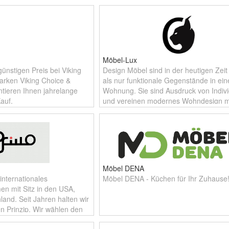
, Whirlpools und
Möbel-Lux
günstigen Preis bei Viking
Design Möbel sind in der heutigen Zei
rken Viking Choice &
als nur funktionale Gegenstände in ein
ntieren Ihnen jahrelange
Wohnung. Sie sind Ausdruck von Individ
auf.
und vereinen modernes Wohndesign m
Komfort. Vor allem die Liebe zum
Möbel DENA
 internationales
Möbel DENA - Küchen für Ihr Zuhause
n mit Sitz in den USA,
and. Seit Jahren halten wir
n Prinzip. Wir wählen den
 den jeweiligen