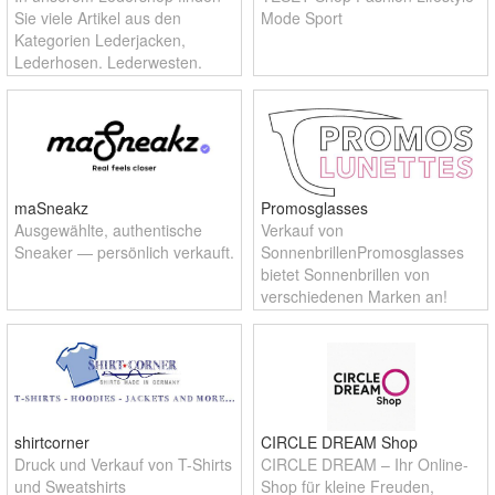
Sie viele Artikel aus den
Mode Sport
Kategorien Lederjacken,
Lederhosen, Lederwesten,
Ledermäntel, Lederröcke,
Lederhemden sowie Motorrad
Lederbekleidung
maSneakz
Promosglasses
Ausgewählte, authentische
Verkauf von
Sneaker — persönlich verkauft.
SonnenbrillenPromosglasses
bietet Sonnenbrillen von
verschiedenen Marken an!
shirtcorner
CIRCLE DREAM Shop
Druck und Verkauf von T-Shirts
CIRCLE DREAM – Ihr Online-
und Sweatshirts
Shop für kleine Freuden,