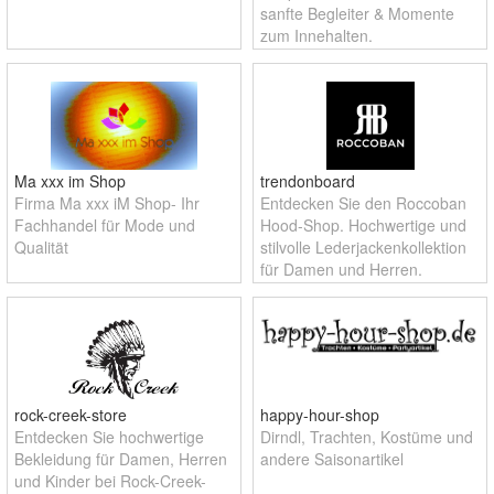
sanfte Begleiter & Momente
zum Innehalten.
Ma xxx im Shop
trendonboard
Firma Ma xxx iM Shop- Ihr
Entdecken Sie den Roccoban
Fachhandel für Mode und
Hood-Shop. Hochwertige und
Qualität
stilvolle Lederjackenkollektion
für Damen und Herren,
designed in Berlin.
rock-creek-store
happy-hour-shop
Entdecken Sie hochwertige
Dirndl, Trachten, Kostüme und
Bekleidung für Damen, Herren
andere Saisonartikel
und Kinder bei Rock-Creek-