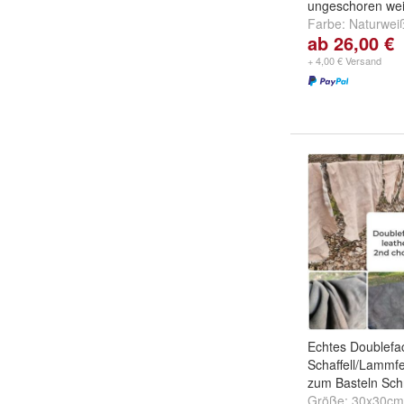
ungeschoren wei
Farbe:
Naturwei
ab 26,00 €
Schwarz geflam
...
+ 4,00 € Versand
Echtes Doublefa
Schaffell/Lammfe
zum Basteln Sc
Größe:
30x30cm