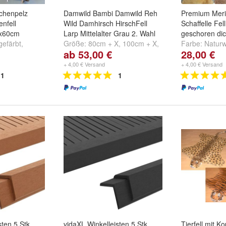
chenpelz
Damwild Bambi Damwild Reh
Premium Merin
enfell
Wild Damhirsch HirschFell
Schaffelle Fel
0x60cm
Larp Mittelalter Grau 2. Wahl
geschoren dic
gefärbt
,
Größe:
80cm + X
,
100cm + X
,
Farbe:
Natur
ab 53,00 €
28,00 €
tur
,
Natur
120cm + x
und
weitere ...
d
weitere ...
+ 4,00 € Versand
+ 4,00 € Versand
1
1
sten 5 Stk.
vidaXL Winkelleisten 5 Stk.
Tierfell mit K