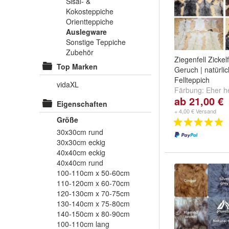
Sisal- &
Kokosteppiche
Orientteppiche
Auslegware
Sonstige Teppiche
Zubehör
Ziegenfell Zickelf
Top Marken
Geruch | natürli
Fellteppich
vidaXL
Färbung:
Eher he
ab 21,00 €
dunkel
,
Bräunlic
Eigenschaften
...
+ 4,00 € Versand
Größe
30x30cm rund
30x30cm eckig
40x40cm eckig
40x40cm rund
100-110cm x 50-60cm
110-120cm x 60-70cm
120-130cm x 70-75cm
130-140cm x 75-80cm
140-150cm x 80-90cm
100-110cm lang