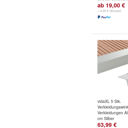
ab 19,00 €
30x30cm eckig
,
und
weitere ...
+ 4,00 € Versand
vidaXL 5 Stk.
Verkleidungswink
Verkleidungen A
cm Silber
63,99 €