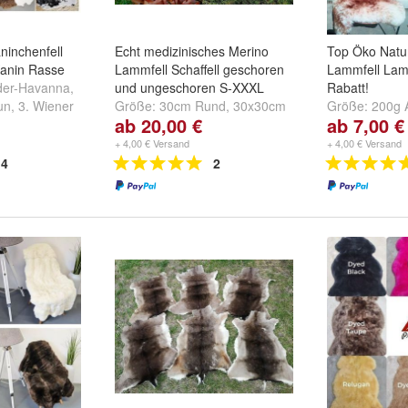
inchenfell
Echt medizinisches Merino
Top Öko Natur
Kanin Rasse
Lammfell Schaffell geschoren
Lammfell Lam
nder-Havanna
,
und ungeschoren S-XXXL
Rabatt!
un
,
3. Wiener
Größe:
30cm Rund
,
30x30cm
Größe:
200g 
ab 20,00 €
ab 7,00 €
...
Quadrat
,
40cm Rund
und
Rund
und
40x
weitere ...
+ 4,00 € Versand
+ 4,00 € Versand
4
2