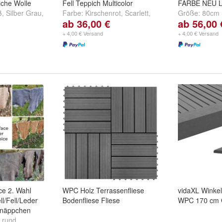
che Wolle
Fell Teppich Multicolor
FARBE NEU L
ß
,
Silber Grau
,
Farbe:
Kirschenrot
,
Scarlett
,
Größe:
80cm 
ab 36,00 €
ab 56,00 
mt
und
weitere
Fuchsia
und
weitere ...
100cm - 120
+ 4,00 € Versand
+ 4,00 € Versand
ce 2. Wahl
WPC Holz Terrassenfliese
vidaXL Winkell
ll/Fell/Leder
Bodenfliese Fliese
WPC 170 cm 
hnäppchen
 rund
,