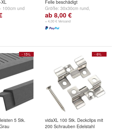
-XL
Felle beschädigt
- 100cm
und
Größe:
30x30cm rund
,
€
ab 8,00 €
cm
30x30cm eckig
,
40x40cm rund
und
weitere ...
+ 4,00 € Versand
- 15%
- 6%
eisten 5 Stk.
vidaXL 100 Stk. Deckclips mit
Grau
200 Schrauben Edelstahl