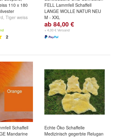
weiss 110 x 180
FELL Lammfell Schaffell
ilvester
LANGE WOLLE NATUR NEU
rd
,
Tiger weiss
M - XXL
ab 84,00 €
Größe:
80-100 cm x 40-50 cm
,
100-110 cm x 50-60 cm
,
110-
and
+ 4,00 € Versand
120 cm x 60-70 cm
und
2
weitere ...
fell Schaffell
Echte Öko Schaffelle
GE Mandarine
Medizinisch gegerbte Relugan