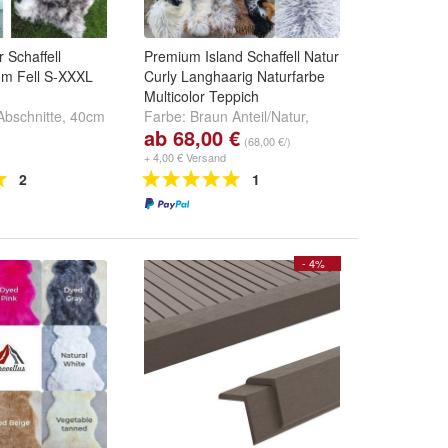
 Schaffell
Premium Island Schaffell Natur
m Fell S-XXXL
Curly Langhaarig Naturfarbe
Multicolor Teppich
Abschnitte
,
40cm
Farbe:
Braun Anteil/Natur
,
ab 68,00 €
40cm Quadrat
Braun/Überwiegend
,
Hell/
(68,00 €/)
Überwiegend
und
weitere ...
+ 4,00 € Versand
2
1
- 4%