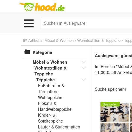
57 Artikel in
Möbel & Wohnen
›
Wohntextilien & Teppiche
›
Tepp
Kategorie
Auslegware, günst
Möbel & Wohnen
Im Bereich "Möbel 
Wohntextilien &
11,00 €. 56 Artikel
Teppiche
Teppiche
Fußabtreter &
Suche speichern
Türmatten
Webteppiche
Flokatis &
Bestseller
Handwebteppiche
Kinder- &
Spielteppiche
Läufer & Stufenmatten