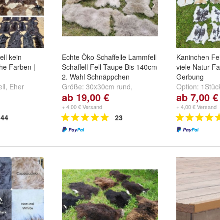
ell kein
Echte Öko Schaffelle Lammfell
Kaninchen Fel
che Farben |
Schaffell Fell Taupe Bis 140cm
viele Natur F
2. Wahl Schnäppchen
Gerbung
ll
,
Eher
Größe:
30x30cm rund
,
Option:
1Stüc
ab 19,00 €
ab 7,00 €
h
und
weitere
30x30cm eckig
,
40x40cm rund
2.Wahl
,
10 St
und
weitere ...
weitere ...
+ 4,00 € Versand
+ 4,00 € Versand
44
23