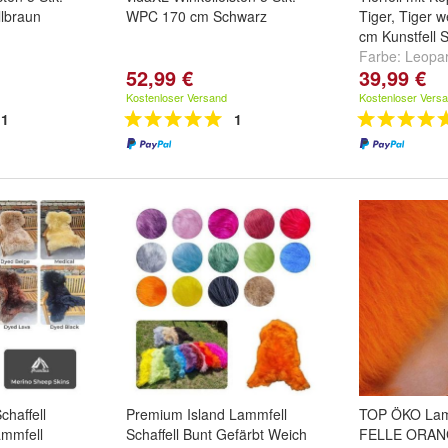
lbraun
WPC 170 cm Schwarz
Tiger, Tiger 
cm Kunstfell S
Farbe:
Leopa
52,99 €
39,99 €
und
Tiger
Kostenloser Versand
Kostenloser Vers
1
1
haffell
Premium Island Lammfell
TOP ÖKO Lamm
ammfell
Schaffell Bunt Gefärbt Weich
FELLE ORAN