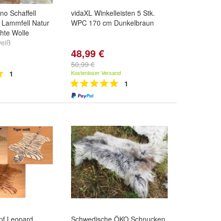
o Schaffell
vidaXL Winkelleisten 5 Stk.
l Lammfell Natur
WPC 170 cm Dunkelbraun
hte Wolle
weiß
48,99 €
50,99 €
1
Kostenloser Versand
1
opf Leopard,
Schwedische ÖKO Schnucken