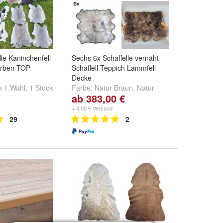
le Kaninchenfell
Sechs 6x Schaffelle vernäht
arben TOP
Schaffell Teppich Lammfell
Decke
k 1.Wahl
,
1 Stück
Farbe:
Natur Braun
,
Natur
ab 383,00 €
ück 2.Wahl
und
Weiss
und
Braun Geflammt
+ 4,00 € Versand
29
2