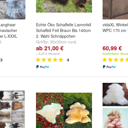
Langhaar
Echte Öko Schaffelle Lammfell
vidaXL Winkell
inavischer
Schaffell Fell Braun Bis 140cm
WPC 170 cm T
rei L-XXXL
2. Wahl Schnäppchen
ß
,
Größe:
30x30cm rund
,
ab 21,00 €
60,99 €
ger
und
30x30cm eckig
,
40x40cm rund
und
weitere ...
+ 4,00 € Versand
Kostenloser Vers
3
4