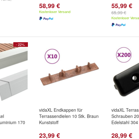
58,99 €
55,99 €
40x40cm rund
Kostenloser Versand
65,99 €
Kostenloser Vers
- 22%
vidaXL Endkappen für
vidaXL Terras
el
Terrassendielen 10 Stk. Braun
Schrauben 200
luminium 170
Kunststoff
Edelstahl 304
23,99 €
28,99 €