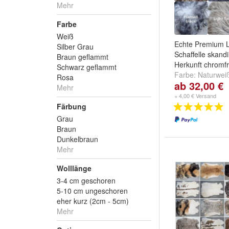
Mehr
Farbe
Weiß
Echte Premium 
Silber Grau
Schaffelle skand
Braun geflammt
Herkunft chromf
Schwarz geflammt
Farbe:
Naturwei
Rosa
ab 32,00 €
Cappuccino
,
Gin
Mehr
weitere ...
+ 4,00 € Versand
Färbung
Grau
Braun
Dunkelbraun
Mehr
Wolllänge
3-4 cm geschoren
5-10 cm ungeschoren
eher kurz (2cm - 5cm)
Mehr