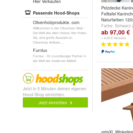
Hier Verkaufen
Pelzdecke Kanin
Passende Hood-Shops
Felltafel Kaninch
Naturfarben 12
Olivenholzprodukte. com
Farbe:
Schwarz 
Willkommen in der Olivenholz-Welt -
ab 97,00 €
Dunkel Braun Na
Die Welt des alten Holzes Hier finden
Weiß/Creme
un
Sie, eine große Auswahl an
+ 4,00 € Versand
Olivenholz-Artikeln, ...
Furnlux
Furnlux - Ihr zuverlässiger Partner in
der Welt der modernen Möbel!
Jetzt in 5 Minuten deinen eigenen
Hood-Shop einrichten.
Jetzt einrichten
vidaXL Winkellei