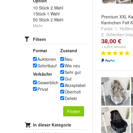
Option
10 Stück 2.Wahl
1Stück 1.Wahl
Premium XXL Kan
50 Stück 2.Wahl
Kaninchen Fell 
Mehr
Farbe:
1. Hollä
2. Schecken bra
Filtern
38,00 €
grau
und
weitere 
+ 4,00 € Versand
Format
Zustand
Auktionen
Neu
Sofortkauf
Wie neu
Sehr gut
Verkäufer
Gut
Gewerblich
Akzeptabel
Privat
Überholt
Defekt
Finden
In dieser Kategorie