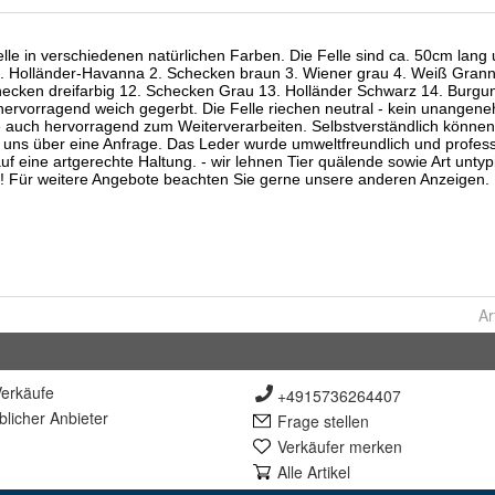
Ar
erkäufe
+4915736264407
lich
er Anbieter
Frage stellen
Verkäufer merken
Alle Artikel