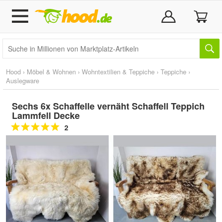
Hood
›
Möbel & Wohnen
›
Wohntextilien & Teppiche
›
Teppiche
›
Auslegware
Sechs 6x Schaffelle vernäht Schaffell Teppich
Lammfell Decke
2