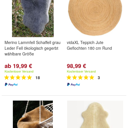
Merino Lammfell Schaffell grau
vidaXL Teppich Jute
Leder Fell ökologisch gegerbt
Geflochten 180 cm Rund
wählbare Größe
ab 19,99 €
98,99 €
Kostenloser Versand
Kostenloser Versand
18
3