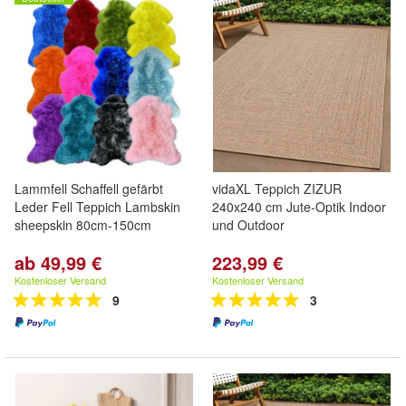
Lammfell Schaffell gefärbt
vidaXL Teppich ZIZUR
Leder Fell Teppich Lambskin
240x240 cm Jute-Optik Indoor
sheepskin 80cm-150cm
und Outdoor
ab 49,99 €
223,99 €
Kostenloser Versand
Kostenloser Versand
9
3