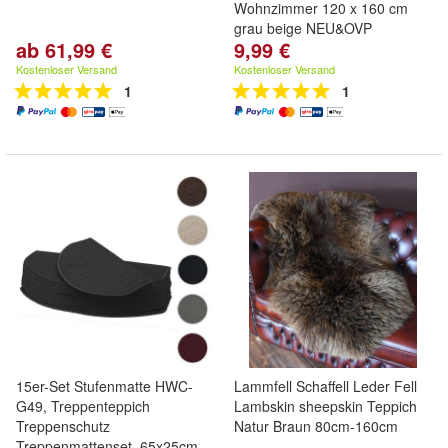
Wohnzimmer 120 x 160 cm
grau beige NEU&OVP
ab 61,99 €
9,99 €
Kostenloser Versand
Kostenloser Versand
1
1
15er-Set Stufenmatte HWC-
Lammfell Schaffell Leder Fell
G49, Treppenteppich
Lambskin sheepskin Teppich
Treppenschutz
Natur Braun 80cm-160cm
Treppenmattenset, 65x25cm