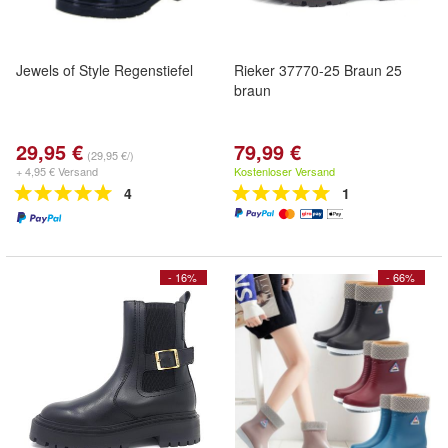
Jewels of Style Regenstiefel
Rieker 37770-25 Braun 25
braun
29,95 €
79,99 €
(29,95 €/)
+ 4,95 € Versand
Kostenloser Versand
4
1
- 16%
- 66%