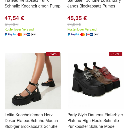
Plateau Keilabsatz Punk
Sandalen Schuhe Lolita Mary
Schnalle Knochelriemen Pump
Janes Blockabsatz Pumps
47,54 €
45,35 €
51,00 €
74,00 €
Kostenloser Versand
Kostenloser Versand
- 24%
- 17%
Lolita Knochelriemen Herz
Party Style Damens Einfarbige
Dekor PlateauSchuhe Madch
Plateau High Heels Schnalle
Klobiger Blockabsatz Schuhe
Punkbuster Schuhe Mode