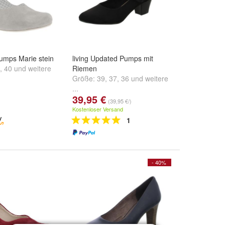
umps Marie stein
living Updated Pumps mit
,
40
und
weitere
Riemen
Größe:
39
,
37
,
36
und
weitere
...
39,95 €
(39,95 €/)
Kostenloser Versand
1
- 40%