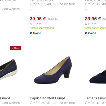
Größe:
37
,
40
,
38
und
weitere
Größe:
42
,
43
...
...
9
und
weitere
39,95 €
39,95 €
(39,95 €/)
(39
59,95 €
49,95 €
Kostenloser Versand
Kostenloser Vers
- 20%
t Pumps
Caprice Komfort Pumps
Tamaris Pum
0
und
weitere
Größe:
39
,
37
,
38
und
weitere
Größe:
42
,
37