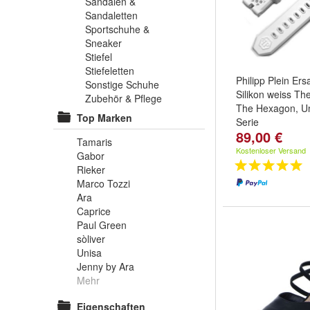
Sandalen &
Sandaletten
Sportschuhe &
Sneaker
Stiefel
Stiefeletten
Philipp Plein Er
Sonstige Schuhe
Silikon weiss Th
Zubehör & Pflege
The Hexagon, U
Top Marken
Serie
89,00 €
Tamaris
Kostenloser Versand
Gabor
Rieker
Marco Tozzi
Ara
Caprice
Paul Green
sòliver
Unisa
Jenny by Ara
Mehr
Eigenschaften