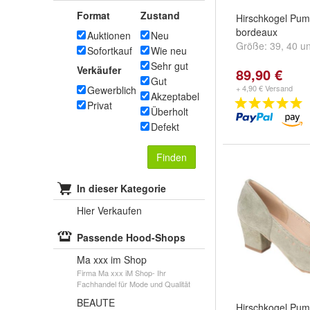
Format
Zustand
Hirschkogel Pum
bordeaux
Auktionen
Neu
Größe:
39
,
40
u
Sofortkauf
Wie neu
Sehr gut
Verkäufer
89,90 €
Gut
+ 4,90 € Versand
Gewerblich
Akzeptabel
Privat
Überholt
Defekt
Finden
In dieser Kategorie
Hier Verkaufen
Passende Hood-Shops
Ma xxx im Shop
Firma Ma xxx iM Shop- Ihr
Fachhandel für Mode und Qualität
BEAUTE
Hirschkogel Pump