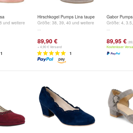
osa
Hirschkogel Pumps Lina taupe
Gabor Pumps
8
und
weitere
Größe:
38
,
39
,
40
und
weitere
Größe:
4
,
3.5
...
...
89,90 €
89,95 €
(89
+ 4,90 € Versand
Kostenloser Vers
1
1