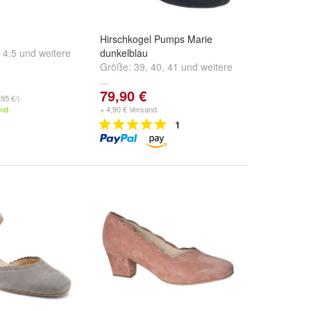
Hirschkogel Pumps Marie
,
4.5
und
weitere
dunkelblau
Größe:
39
,
40
,
41
und
weitere
...
79,90 €
,95 €/)
and
+ 4,90 € Versand
1