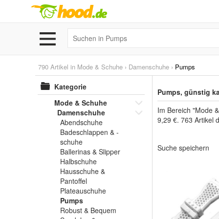
790 Artikel in
Mode & Schuhe
›
Damenschuhe
›
Pumps
Kategorie
Pumps, günstig k
Mode & Schuhe
Im Bereich "Mode &
Damenschuhe
9,29 €. 763 Artikel
Abendschuhe
Badeschlappen & -
schuhe
Suche speichern
Ballerinas & Slipper
Halbschuhe
Hausschuhe &
Pantoffel
Plateauschuhe
Pumps
Robust & Bequem