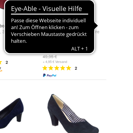
bordeaux
Tamaris Pumps
,
39
und
weitere
Größe:
39
,
38
,
37
und
weitere
...
29,95 €
(29,95 €/)
49,95 €
2
+ 4,95 € Versand
2