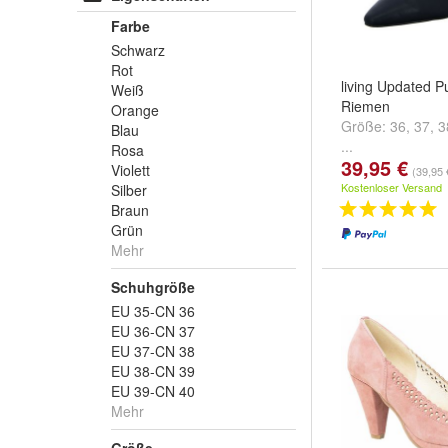
Farbe
Schwarz
Rot
living Updated 
Weiß
Riemen
Orange
Größe:
36
,
37
,
3
Blau
...
Rosa
39,95 €
Violett
(39,95 
Kostenloser Versand
Silber
Braun
Grün
Mehr
Schuhgröße
EU 35-CN 36
EU 36-CN 37
EU 37-CN 38
EU 38-CN 39
EU 39-CN 40
Mehr