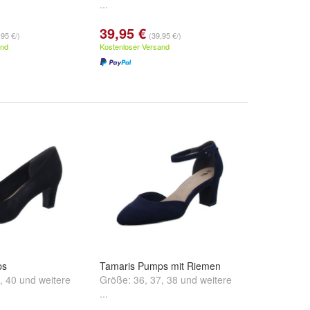
...
39,95 €
,95 €/)
(39,95 €/)
and
Kostenloser Versand
ps
Tamaris Pumps mit Riemen
,
40
und
weitere
Größe:
36
,
37
,
38
und
weitere
...