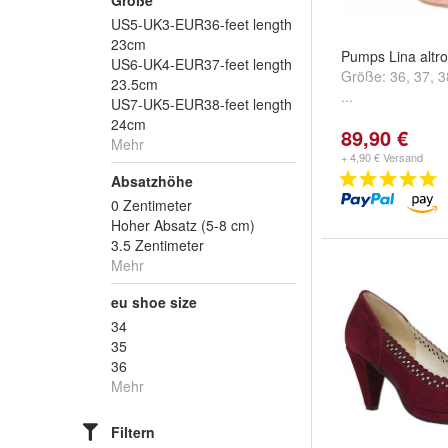
Größe
US5-UK3-EUR36-feet length
23cm
Pumps Lina altr
US6-UK4-EUR37-feet length
Größe:
36
,
37
,
3
23.5cm
...
US7-UK5-EUR38-feet length
24cm
89,90 €
Mehr
+ 4,90 € Versand
Absatzhöhe
0 Zentimeter
Hoher Absatz (5-8 cm)
3.5 Zentimeter
Mehr
eu shoe size
34
35
36
Mehr
Filtern