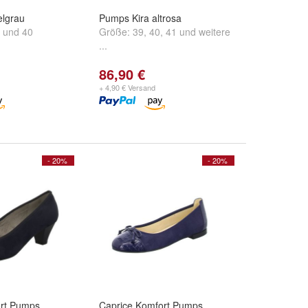
elgrau
Pumps Kira altrosa
und
40
Größe:
39
,
40
,
41
und
weitere
...
86,90 €
+ 4,90 € Versand
- 20%
- 20%
rt Pumps
Caprice Komfort Pumps