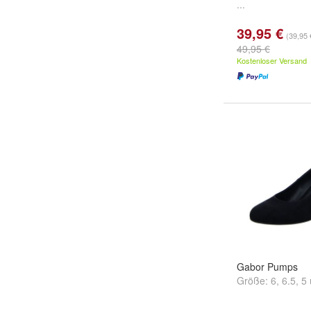
...
39,95 €
(39,95 
49,95 €
Kostenloser Versand
Gabor Pumps
Größe:
6
,
6.5
,
5