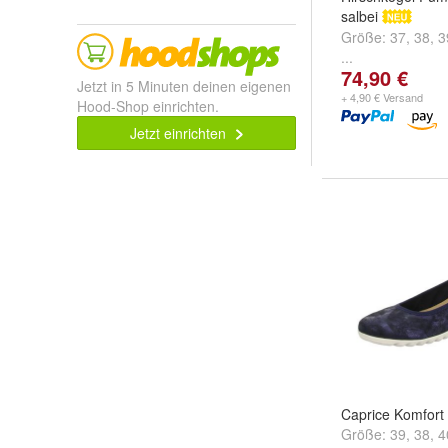
salbei
Größe:
37
,
38
,
3
...
74,90 €
Jetzt in 5 Minuten deinen eigenen
+ 4,90 € Versand
Hood-Shop einrichten.
Jetzt einrichten
Caprice Komfor
Größe:
39
,
38
,
4