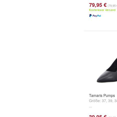
79,95 €
(79,95 
Kostenloser Versand
Tamaris Pumps
Größe:
37
,
39
,
3
...
39,95 €