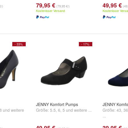
79,95 €
49,95 €
€/)
(79,95 €/)
(49
Kostenloser Versand
Kostenloser Vers
- 33%
- 17%
JENNY Komfort Pumps
JENNY Komfo
8
und
weitere
Größe:
5.5
,
6
,
5
und
weitere ...
Größe:
43
,
36
...
49,95 €
39,95 €