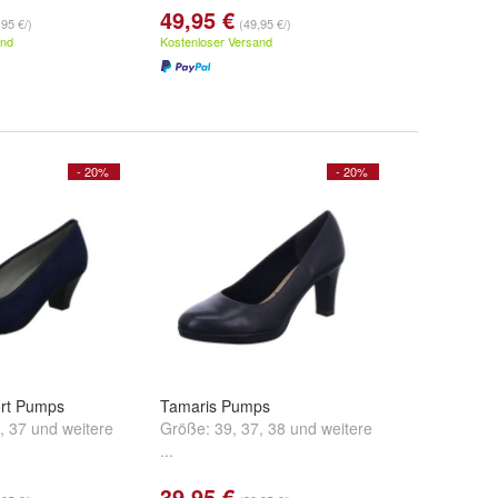
49,95 €
,95 €/)
(49,95 €/)
and
Kostenloser Versand
- 20%
- 20%
rt Pumps
Tamaris Pumps
,
37
und
weitere
Größe:
39
,
37
,
38
und
weitere
...
39,95 €