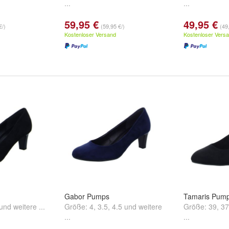
...
...
59,95 €
49,95 €
€/)
(59,95 €/)
(49
Kostenloser Versand
Kostenloser Vers
Gabor Pumps
Tamaris Pum
und
weitere ...
Größe:
4
,
3.5
,
4.5
und
weitere
Größe:
39
,
37
...
...