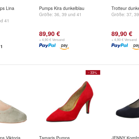
ps Lina
Pumps Kira dunkelblau
Trotteur dunk
Größe:
36
,
39
und
41
Größe:
37
,
39
nd
41
89,90 €
89,90 €
+ 4,90 € Versand
+ 4,90 € Versand
1
- 33%
s Viktoria
Tamaris Pumps
JENNY Komfo