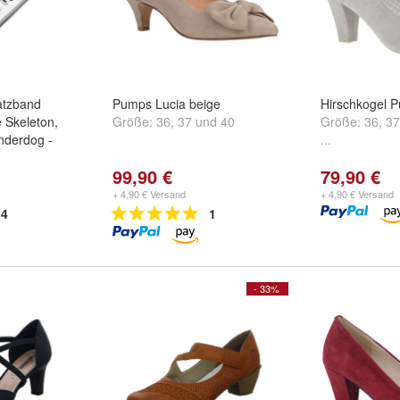
satzband
Pumps Lucia beige
Hirschkogel P
e Skeleton,
Größe:
36
,
37
und
40
Größe:
36
,
37
nderdog -
...
99,90 €
79,90 €
+ 4,90 € Versand
+ 4,90 € Versand
4
1
- 33%