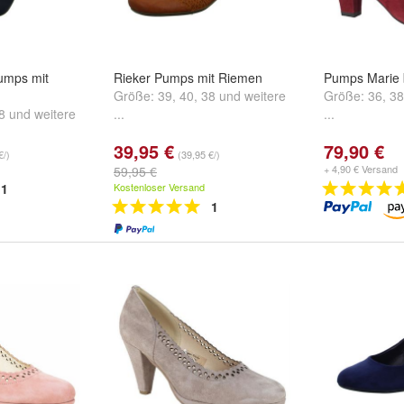
Pumps mit
Rieker Pumps mit Riemen
Pumps Marie 
Größe:
39
,
40
,
38
und
weitere
Größe:
36
,
38
8
und
weitere
...
...
39,95 €
79,90 €
€/)
(39,95 €/)
+ 4,90 € Versand
59,95 €
1
Kostenloser Versand
1