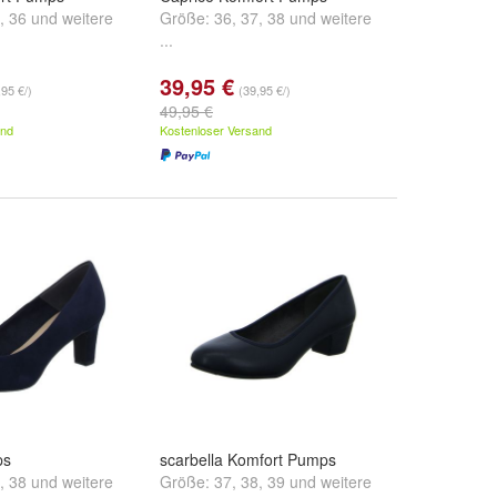
,
36
und
weitere
Größe:
36
,
37
,
38
und
weitere
...
39,95 €
,95 €/)
(39,95 €/)
49,95 €
and
Kostenloser Versand
ps
scarbella Komfort Pumps
,
38
und
weitere
Größe:
37
,
38
,
39
und
weitere