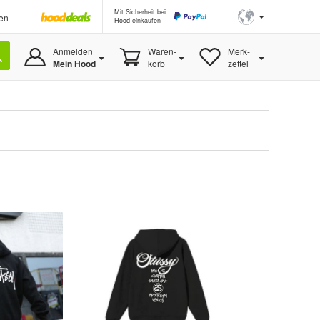
Mit Sicherheit bei
en
Hood einkaufen
Anmelden
Waren-
Merk-
Mein Hood
korb
zettel