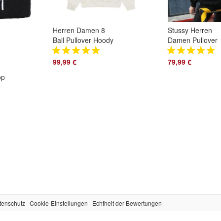
Herren Damen 8
Stussy Herren
Ball Pullover Hoody
Damen Pullover
Freizeit Sweatshirt
Hoody Freizeit B
Kapuzenpullover
Sweatshirt
99,99 €
79,99 €
Kapuzenpullover
op
tenschutz
Cookie-Einstellungen
Echtheit der Bewertungen