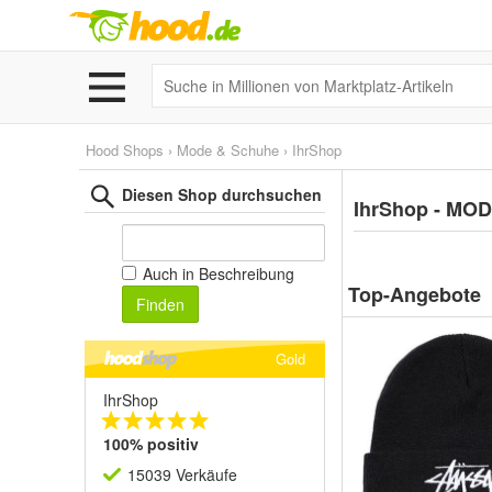
Hood Shops
›
Mode & Schuhe
›
IhrShop
Diesen Shop durchsuchen
IhrShop - M
Auch in Beschreibung
Top-Angebote
Finden
Gold
IhrShop
100% positiv
15039 Verkäufe