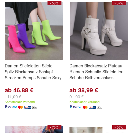
- 58%
- 57%
Damen Stiefeletten Stiefel
Damen Blockabsatz Plateau
Spitz Blockabsatz Schlupf
Riemen Schnalle Stiefeletten
Strecken Pumps Schuhe Sexy
Schuhe Reibverschluss
ab 46,88 €
ab 38,99 €
111,00 €
91,00 €
Kostenloser Versand
Kostenloser Versand
- 76%
- 66%