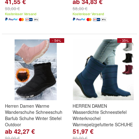
41,55 €
ab 34,83 €
93,00 €
58,00 €
Kostenloser Versand
Kostenloser Versand
- 54%
- 35%
Herren Damen Warme
HERREN DAMEN
Wanderschuhe Schneeschuh
Wasserdichte Schneestiefel
Barfub Schuhe Winter Stiefel
Winterknochel
Outdoor
Warmepelzgefutterte SCHUHE
ab 42,27 €
51,97 €
92,00 €
80,00 €