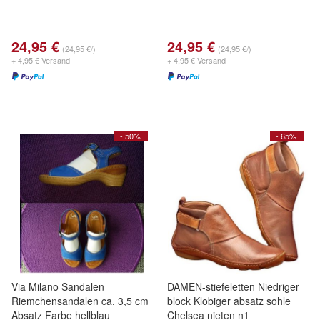
24,95 €
24,95 €
(24,95 €/)
(24,95 €/)
+ 4,95 € Versand
+ 4,95 € Versand
- 50%
- 65%
Via Milano Sandalen
DAMEN-stiefeletten Niedriger
Riemchensandalen ca. 3,5 cm
block Klobiger absatz sohle
Absatz Farbe hellblau
Chelsea nieten n1