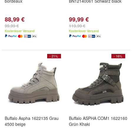
bordeaux
BN12140061 Schwarz black
88,99 €
99,99 €
99,99 €
119,99 €
Kostenloser Versand
Kostenloser Versand
- 21%
- 16%
Buffalo Aspha 1622135 Grau
Buffalo ASPHA COM1 1622160
4500 beige
Grün Khaki