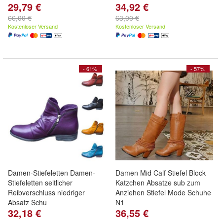
29,79 €
34,92 €
66,00 €
63,00 €
Kostenloser Versand
Kostenloser Versand
- 61%
- 57%
Damen-Stiefeletten Damen-
Damen Mid Calf Stiefel Block
Stiefeletten seitlicher
Katzchen Absatze sub zum
Reibverschluss niedriger
Anziehen Stiefel Mode Schuhe
Absatz Schu
N1
32,18 €
36,55 €