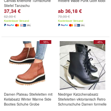
Canvas kniehohe Turnschuhe
mittlere Wade Punk Goth klobi
Stiefel Tanzschu
37,34 €
ab 36,18 €
62,00 €
70,00 €
Kostenloser Versand
Kostenloser Versand
- 55%
- 45%
Damen Plateau Stiefeletten mit
Niedriger Katzchenabsatz
Keilabsatz Winter Warme Side
Stiefeletten viktorianisch Retro
Booties Schuhe Grobe
Schnurschuhe Damen formelle