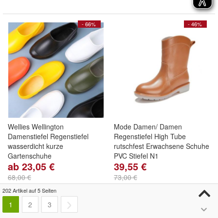
- 66%
- 46%
Wellies Wellington
Mode Damen/ Damen
Damenstiefel Regenstiefel
Regenstiefel High Tube
wasserdicht kurze
rutschfest Erwachsene Schuhe
Gartenschuhe
PVC Stiefel N1
ab 23,05 €
39,55 €
68,00 €
73,00 €
Kostenloser Versand
Kostenloser Versand
202 Artikel auf 5 Seiten
1
2
3