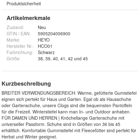
Produktsicherheit
Artikelmerkmale
Zustand:
Neu
GTIN / EAN:
5905204006900
Marke:
HEYO
Hersteller Nr.:
HCO01
Farbrichtung
:
Schwarz
Größe
:
38, 39, 40, 41, 42 und 45
Kurzbeschreibung
BREITER VERWENDUNGSBEREICH: Warme, gefütterte Gumistiefel
eignen sich pertekt für Haus und Garten. Egal ob als Hausschuhe
oder Gartenschuhe, unsere Clogs sind die bequemsten Pantoffeln
für die Freizeit. Winterstiefel kann man In- und Outdoor anhaben.
FÜR DAMEN UND HERREN | Knöchellange Gartenschuhe mit
universeller Passform. Schuhe sind in Größen von 36 bis 45
erhältlich. Komfortable Gummistiefel mit Fleecefütter sind perfekt für
Herbst und Winter geeignet.