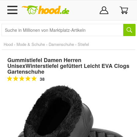
Hood
›
Mode & Schuhe
›
Damenschuhe
›
Stiefel
Gummistiefel Damen Herren
UnisexWinterstiefel gefüttert Leicht EVA Clogs
Gartenschuhe
38