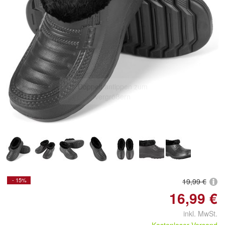
Doppelt antippen zum
vergrößern
- 15%
19,99 €
16,99 €
inkl. MwSt.