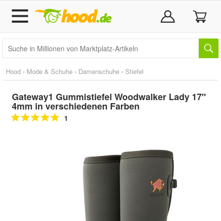
Hood
›
Mode & Schuhe
›
Damenschuhe
›
Stiefel
Gateway1 Gummistiefel Woodwalker Lady 17"
4mm in verschiedenen Farben
1