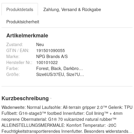
Produktdetails
Zahlung, Versand & Rückgabe
Produktsicherheit
Artikelmerkmale
Zustand:
Neu
GTIN / EAN:
191501090055
Marke:
NPG Brands A/S
Hersteller Nr.:
100101022
Farbe
:
Forest, Black, Darkbrown und 1040Walnut
Größe
:
Size6US/37EU, Size7US/38EU, Size8US/39EU, Si
Kurzbeschreibung
*
Wadenweite: Normal Laufsohle: All-terrain gripper 2.0™ Gelenk: TPU
Fußbett: G1®-stage3™ footbed Innenfutter: Coil lining™ + 4mm
neoprene Obermaterial: G1® 70 vulcanized natural rubber™
ALLEINSTELLUNGSMERKMALE: Komfort Temperatur: -20C
Feuchtigkeitstransportierendes Innenfutter. Besonders widerstands
...