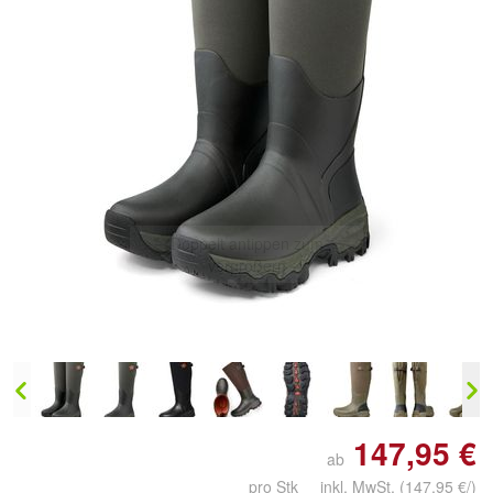
Doppelt antippen zum
vergrößern
147,95 €
ab
pro Stk inkl. MwSt.
(147,95 €/)