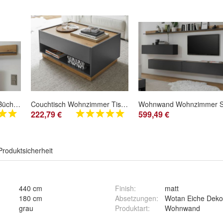
Wandboard Wandregal Bücherregal Paneel mit Ablage grau Eiche Wotan 170 cm Center
Couchtisch Wohnzimmer Tisch Eiche grau Schublade Stauraum Beistell 90 cm Center
222,79 €
599,49 €
Produktsicherheit
440 cm
Finish
:
matt
180 cm
Absetzungen
:
Wotan Eiche Deko
grau
Produktart
:
Wohnwand