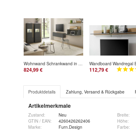
Wohnwand Schrankwand in grau und Eiche Set 5-tlg mit Sekretär Center 410 cm
824,99 €
112,79 €
Produktdetails
Zahlung, Versand & Rückgabe
Artikelmerkmale
Zustand:
Neu
Breite
:
GTIN / EAN:
4260426262406
Höhe
:
Marke:
Furn.Design
Farbe
: