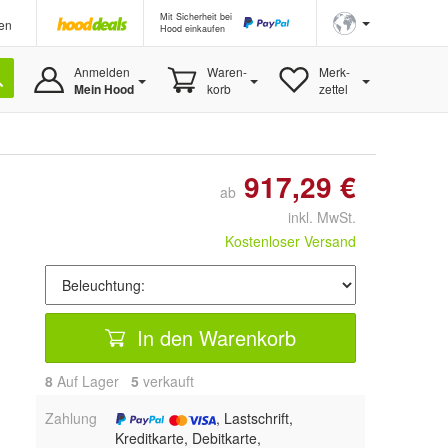
Mit Sicherheit bei
en
Hood einkaufen
Anmelden
Waren-
Merk-
Mein Hood
korb
zettel
917,29 €
ab
inkl. MwSt.
Kostenloser Versand
In den Warenkorb
8
Auf Lager
5
 verkauft
Zahlung
, Lastschrift,
Kreditkarte, Debitkarte,