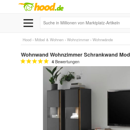
Hood
›
Möbel & Wohnen
›
Wohnzimmer
›
Wohnwände
Wohnwand Wohnzimmer Schrankwand Modern 
4
Bewertungen