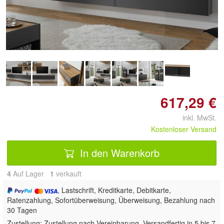
Doppelt antippen zum
vergrößern
617,29 €
inkl. MwSt.
Kostenloser Versand
In den Warenkorb
4
Auf Lager
1
 verkauft
, Lastschrift, Kreditkarte, Debitkarte,
Ratenzahlung, Sofortüberweisung, Überweisung, Bezahlung nach
30 Tagen
Zustellung:
Zustellung nach Vereinbarung. Versandfertig in 5 bis 7