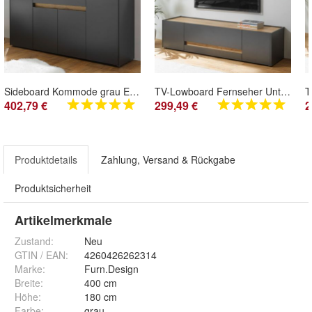
Sideboard Kommode grau Eiche Modern Wohnzimmer Esszimmer Anrichte Center 170 x 87 cm
TV-Lowboard Fernseher Unterschrank grau und Eiche Wotan Unterteil 170 cm Center
402,79 €
299,49 €
2
Produktdetails
Zahlung, Versand & Rückgabe
Produktsicherheit
Artikelmerkmale
Zustand:
Neu
GTIN / EAN:
4260426262314
Marke:
Furn.Design
Breite
:
400 cm
Höhe
:
180 cm
Farbe
:
grau