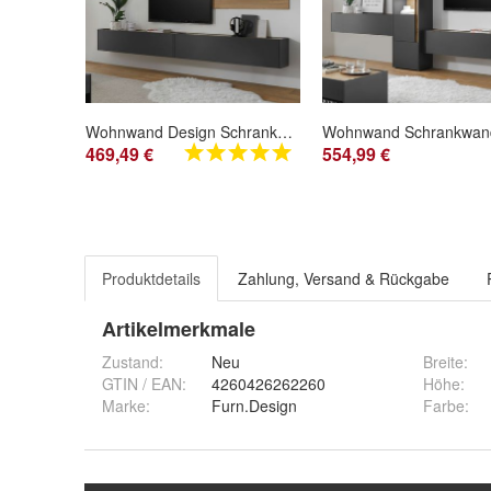
Wohnwand Design Schrankwand modern grau und Eiche 300 cm Wohnzimmer Möbel Center
469,49 €
554,99 €
Produktdetails
Zahlung, Versand & Rückgabe
Artikelmerkmale
Zustand:
Neu
Breite
:
GTIN / EAN:
4260426262260
Höhe
:
Marke:
Furn.Design
Farbe
: