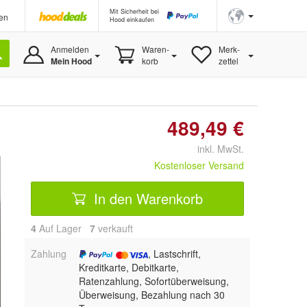
Mit Sicherheit bei
en
Hood einkaufen
Anmelden
Waren-
Merk-
Mein Hood
korb
zettel
489,49 €
inkl. MwSt.
Kostenloser Versand
In den Warenkorb
4
Auf Lager
7
 verkauft
Zahlung
, Lastschrift,
Kreditkarte, Debitkarte,
Ratenzahlung, Sofortüberweisung,
Überweisung, Bezahlung nach 30