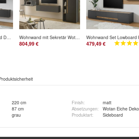
Wohnwand Schrankwand Design Modern Wohnzimmer Kombination grau und Eiche Center
Wohnwand mit Sekretär Wotan Eiche grau Wohnzimmer Schrankwand Set 6-tlg. Center
804,99 €
479,49 €
Produktsicherheit
220 cm
Finish
:
matt
87 cm
Absetzungen
:
Wotan Eiche Deko
grau
Produktart
:
Sideboard