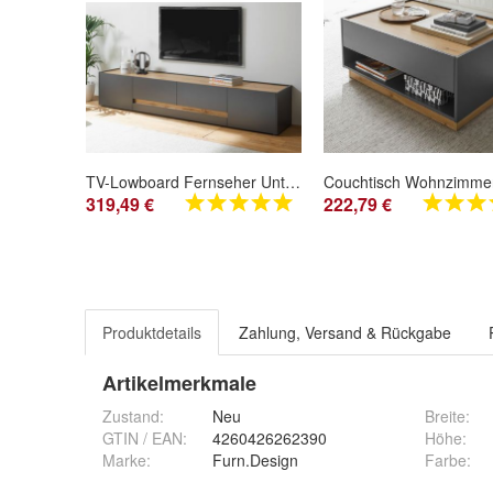
TV-Lowboard Fernseher Unterschrank 223 cm grau und Eiche Unterteil Board Center
319,49 €
222,79 €
Produktdetails
Zahlung, Versand & Rückgabe
Artikelmerkmale
Zustand:
Neu
Breite
:
GTIN / EAN:
4260426262390
Höhe
:
Marke:
Furn.Design
Farbe
: