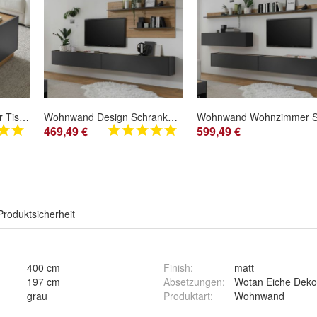
Couchtisch Wohnzimmer Tisch Eiche grau Schublade Stauraum Beistell 90 cm Center
Wohnwand Design Schrankwand modern grau und Eiche 300 cm Wohnzimmer Möbel Center
469,49 €
599,49 €
Produktsicherheit
400 cm
Finish
:
matt
197 cm
Absetzungen
:
Wotan Eiche Deko
grau
Produktart
:
Wohnwand