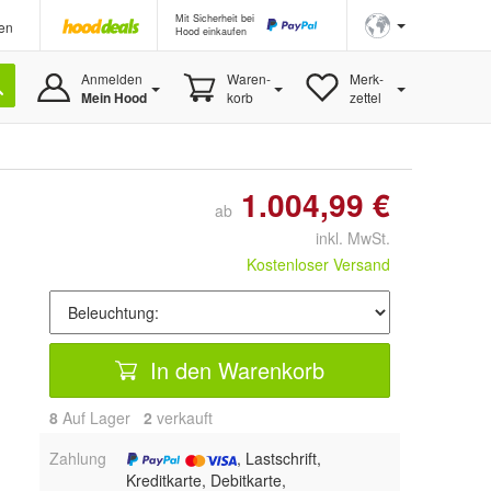
Mit Sicherheit bei
en
Hood einkaufen
Anmelden
Waren-
Merk-
Mein Hood
korb
zettel
1.004,99 €
ab
inkl. MwSt.
Kostenloser Versand
In den Warenkorb
8
Auf Lager
2
 verkauft
Zahlung
, Lastschrift,
Kreditkarte, Debitkarte,