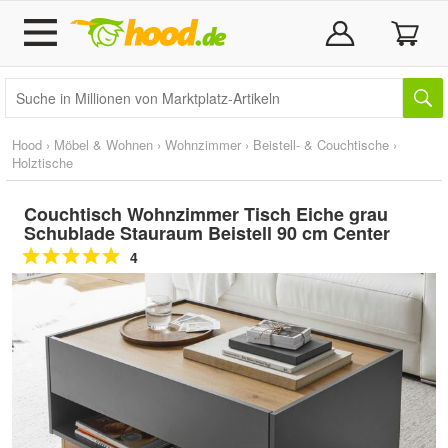
Hood
›
Möbel & Wohnen
›
Wohnzimmer
›
Beistell- & Couchtische
›
Holztische
Couchtisch Wohnzimmer Tisch Eiche grau
Schublade Stauraum Beistell 90 cm Center
4