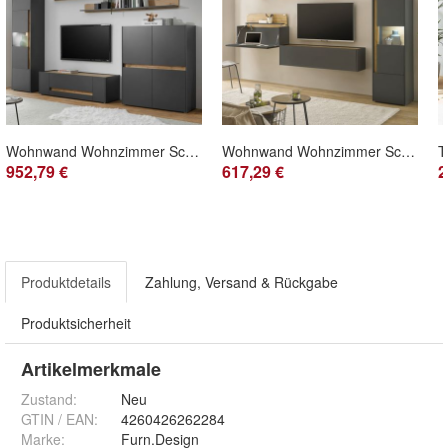
Wohnwand Wohnzimmer Schrankwand Design Modern grau und Eiche Beleuchtung Center
Wohnwand Wohnzimmer Schrankwand mit Sekretär in grau Wotan Eiche 320 cm Center
952,79 €
617,29 €
2
Produktdetails
Zahlung, Versand & Rückgabe
Produktsicherheit
Artikelmerkmale
Zustand:
Neu
GTIN / EAN:
4260426262284
Marke:
Furn.Design