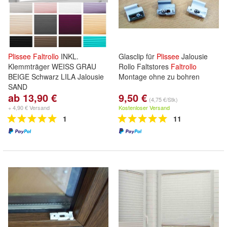
Plissee
Faltrollo
INKL.
Glasclip für
Plissee
Jalousie
Klemmträger WEISS GRAU
Rollo Faltstores
Faltrollo
BEIGE Schwarz LILA Jalousie
Montage ohne zu bohren
SAND
ab 13,90 €
9,50 €
(4,75 €/Stk)
+ 4,90 € Versand
Kostenloser Versand
1
11