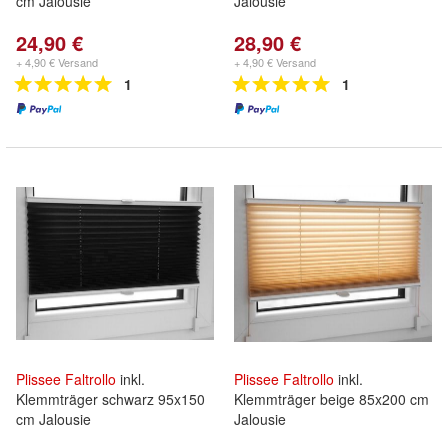
cm Jalousie
Jalousie
24,90 €
28,90 €
+ 4,90 € Versand
+ 4,90 € Versand
1
1
Plissee
Faltrollo
inkl.
Plissee
Faltrollo
inkl.
Klemmträger schwarz 95x150
Klemmträger beige 85x200 cm
cm Jalousie
Jalousie