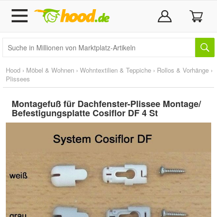
Hood
›
Möbel & Wohnen
›
Wohntextilien & Teppiche
›
Rollos & Vorhänge
›
Plissees
Montagefuß für Dachfenster-Plissee Montage/
Befestigungsplatte Cosiflor DF 4 St