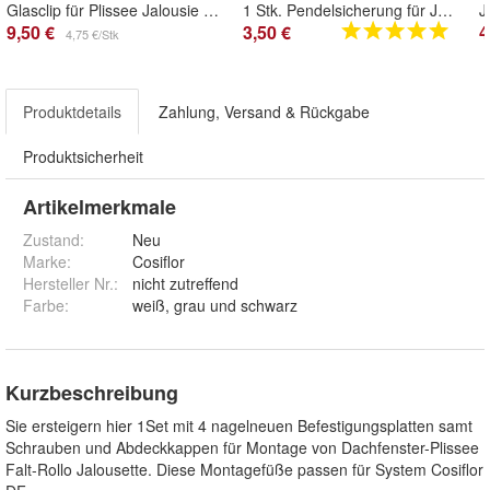
Glasclip für Plissee Jalousie Rollo Faltstores Faltrollo Montage ohne zu bohren
1 Stk. Pendelsicherung für Jalousie Unterleistenhalter in weiß
9,50 €
3,50 €
4
4,75 €/Stk
Produktdetails
Zahlung, Versand & Rückgabe
Produktsicherheit
Artikelmerkmale
Zustand:
Neu
Marke:
Cosiflor
Hersteller Nr.:
nicht zutreffend
Farbe
:
weiß, grau und schwarz
Kurzbeschreibung
Sie ersteigern hier 1Set mit 4 nagelneuen Befestigungsplatten samt
Schrauben und Abdeckkappen für Montage von Dachfenster-Plissee
Falt-Rollo Jalousette. Diese Montagefüße passen für System Cosiflor