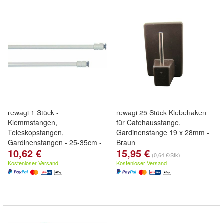
rewagi 1 Stück -
rewagi 25 Stück Klebehaken
Klemmstangen,
für Cafehausstange,
Teleskopstangen,
Gardinenstange 19 x 28mm -
Gardinenstangen - 25-35cm -
Braun
10,62 €
15,95 €
weiß
(0,64 €/Stk)
Kostenloser Versand
Kostenloser Versand