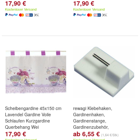
17,90 €
17,90 €
Kostenloser Versand
Kostenloser Versand
Scheibengardine 45x150 cm
rewagi Klebehaken,
Lavendel Gardine Voile
Gardinenhaken,
Schlaufen Kurzgardine
Gardinenstange,
Querbehang Wei
Gardinenzubehör,
17,90 €
ab 6,55 €
Vitragenstangen
(1,64 €/Stk)
Kostenloser Versand
Kostenloser Versand