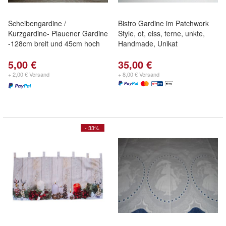
Scheibengardine /
Bistro Gardine im Patchwork
Kurzgardine- Plauener Gardine
Style, ot, eiss, terne, unkte,
-128cm breit und 45cm hoch
Handmade, Unikat
5,00 €
35,00 €
+ 2,00 € Versand
+ 8,00 € Versand
- 33%