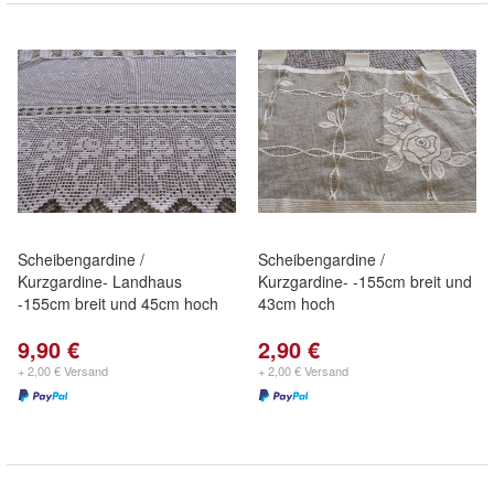
Scheibengardine /
Scheibengardine /
Kurzgardine- Landhaus
Kurzgardine- -155cm breit und
-155cm breit und 45cm hoch
43cm hoch
9,90 €
2,90 €
+ 2,00 € Versand
+ 2,00 € Versand