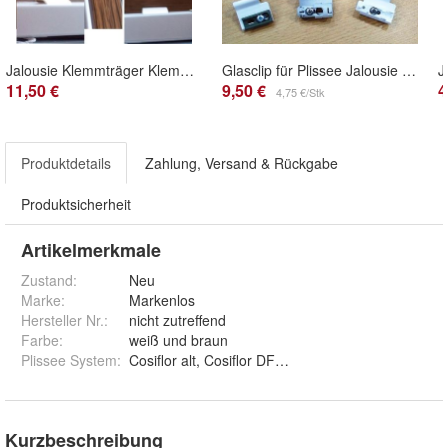
Jalousie Klemmträger Klemmhalter Klickhalter 10 Stk neu Montage ohne zu Bohren
Glasclip für Plissee Jalousie Rollo Faltstores Faltrollo Montage ohne zu bohren
11,50 €
9,50 €
4
4,75 €/Stk
Produktdetails
Zahlung, Versand & Rückgabe
Produktsicherheit
Artikelmerkmale
Zustand:
Neu
Marke:
Markenlos
Hersteller Nr.:
nicht zutreffend
Farbe
:
weiß und braun
Plissee System
:
Cosiflor alt, Cosiflor DF, Cosiflor neu und De
Kurzbeschreibung