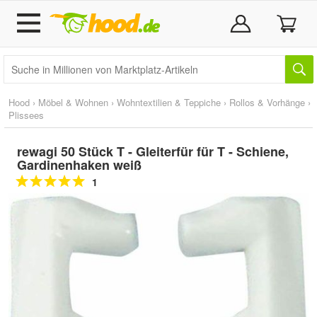
Hood
›
Möbel & Wohnen
›
Wohntextilien & Teppiche
›
Rollos & Vorhänge
›
Plissees
rewagi 50 Stück T - Gleiterfür für T - Schiene,
Gardinenhaken weiß
1