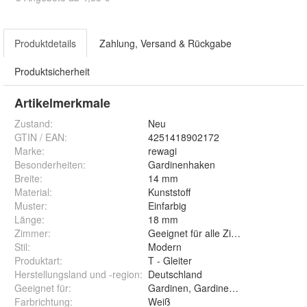
Produktdetails
Zahlung, Versand & Rückgabe
Produktsicherheit
Artikelmerkmale
Zustand:
Neu
GTIN / EAN:
4251418902172
Marke:
rewagi
Besonderheiten
:
Gardinenhaken
Breite
:
14 mm
Material
:
Kunststoff
Muster
:
Einfarbig
Länge
:
18 mm
Zimmer
:
Geeignet für alle Zimmer
Stil
:
Modern
Produktart
:
T - Gleiter
Herstellungsland und -region
:
Deutschland
Geeignet für
:
Gardinen, Gardinenschiene,Gardinen
Farbrichtung
:
Weiß