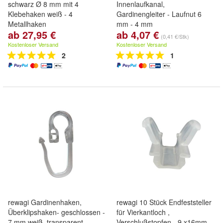
schwarz Ø 8 mm mit 4
Innenlaufkanal,
Klebehaken weiß - 4
Gardinengleiter - Laufnut 6
Metallhaken
mm - 4 mm
ab 27,95 €
ab 4,07 €
(0,41 €/Stk)
Kostenloser Versand
Kostenloser Versand
2
1
rewagi Gardinenhaken,
rewagi 10 Stück Endfeststeller
Überklipshaken- geschlossen -
für Vierkantloch ,
7 mm weiß, transparent,
Verschlußstopfen - 9 x16mm