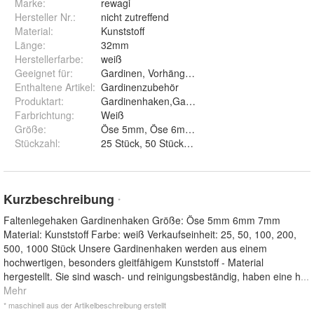
Marke:
rewagi
Hersteller Nr.:
nicht zutreffend
Material
:
Kunststoff
Länge
:
32mm
Herstellerfarbe
:
weiß
Geeignet für
:
Gardinen, Vorhänge, Flächenvorhänge
Enthaltene Artikel
:
Gardinenzubehör
Produktart
:
Gardinenhaken,Garadinengleiter,Faltenlegehak
Farbrichtung
:
Weiß
Größe
:
Öse 5mm, Öse 6mm und Öse 7mm
Stückzahl
:
Kurzbeschreibung
*
Faltenlegehaken Gardinenhaken Größe: Öse 5mm 6mm 7mm
Material: Kunststoff Farbe: weiß Verkaufseinheit: 25, 50, 100, 200,
500, 1000 Stück Unsere Gardinenhaken werden aus einem
hochwertigen, besonders gleitfähigem Kunststoff - Material
hergestellt. Sie sind wasch- und reinigungsbeständig, haben eine h
...
Mehr
* maschinell aus der Artikelbeschreibung erstellt