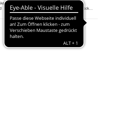
ken,Garadinengleiter,Faltenlegehaken
Farbrichtung
:
Weiß
d
Stückzahl
: