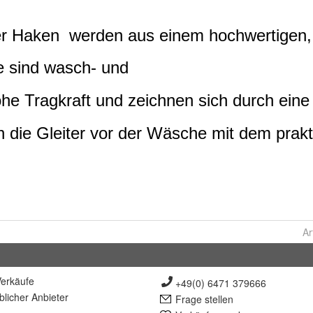
Ar
erkäufe
+49(0) 6471 379666
lich
er Anbieter
Frage stellen