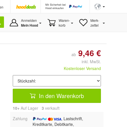
Mit Sicherheit bei
en
Hood einkaufen
Anmelden
Waren-
Merk-
Mein Hood
korb
zettel
9,46 €
ab
inkl. MwSt.
Kostenloser Versand
In den Warenkorb
10+
Auf Lager
3
 verkauft
Zahlung
, Lastschrift,
Kreditkarte, Debitkarte,