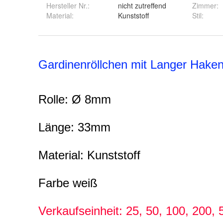
Hersteller Nr.:
nicht zutreffend
Zimmer
:
Material
:
Kunststoff
Stil
: