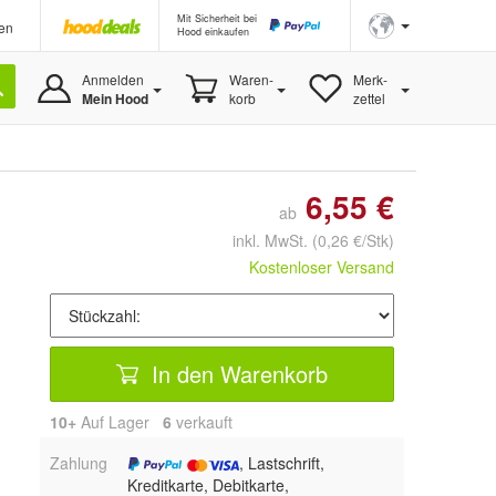
Mit Sicherheit bei
en
Hood einkaufen
Anmelden
Waren-
Merk-
Mein Hood
korb
zettel
6,55 €
ab
inkl. MwSt.
(0,26 €/Stk)
Kostenloser Versand
In den Warenkorb
10+
Auf Lager
6
 verkauft
Zahlung
, Lastschrift,
Kreditkarte, Debitkarte,