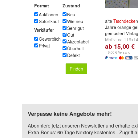
Format
Zustand
Auktionen
Neu
alte
Tischdecke
n
Sofortkauf
Wie neu
Jahre orange gel
Sehr gut
Verkäufer
gemustert Vintag
Gut
Gewerblich
Motiv:
ca 116x1
Akzeptabel
ab 15,00 €
Privat
"Gewebefehler" s
Überholt
120x150 cm
+ 6,00 € Versand
Defekt
Finden
Verpasse keine Angebote mehr!
Abonniere jetzt unseren Newsletter und erhalte ex
Extra-Bonus: 60 Tage Nextory kostenlos - Zugriff 