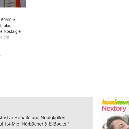
 50/60er
b blau
e Nostalgie
44 cm
. Foto
und
ca
klusive Rabatte und Neuigkeiten.
auf 1,4 Mio. Hörbücher & E-Books.*