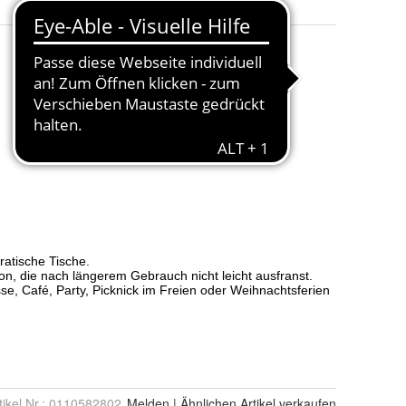
tikel Nr.:
0110582802
Melden
|
Ähnlichen
Artikel verkaufen