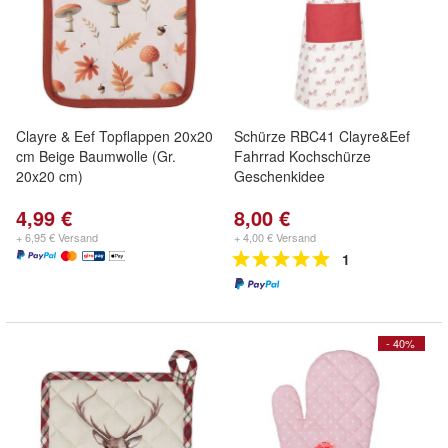
Clayre & Eef Topflappen 20x20
Schürze RBC41 Clayre&Eef
cm Beige Baumwolle (Gr.
Fahrrad Kochschürze
20x20 cm)
Geschenkidee
4,99 €
8,00 €
+ 6,95 € Versand
+ 4,00 € Versand
1
- 40%