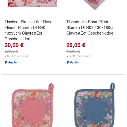
Tischset Platzset 6er Rosa
Tischdecke Rosa Flieder
Flieder Blumen DTR40
Blumen DTR03 130x180cm
48x33cm Clayre&Eef
Clayre&Eef Geschenkidee
Geschenkidee
20,00 €
28,00 €
37,95 €
46,95 €
+ 6,00 € Versand
+ 6,00 € Versand