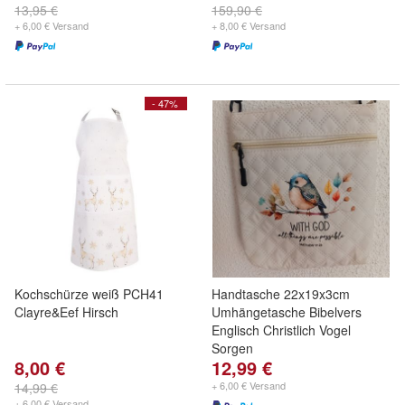
13,95 €
159,90 €
+ 6,00 € Versand
+ 8,00 € Versand
- 47%
Kochschürze weiß PCH41
Handtasche 22x19x3cm
Clayre&Eef Hirsch
Umhängetasche Bibelvers
Englisch Christlich Vogel
Sorgen
8,00 €
12,99 €
+ 6,00 € Versand
14,99 €
+ 6,00 € Versand