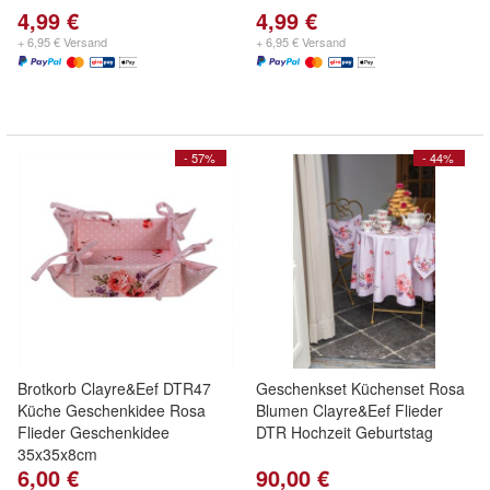
4,99 €
4,99 €
+ 6,95 € Versand
+ 6,95 € Versand
- 57%
- 44%
Brotkorb Clayre&Eef DTR47
Geschenkset Küchenset Rosa
Küche Geschenkidee Rosa
Blumen Clayre&Eef Flieder
Flieder Geschenkidee
DTR Hochzeit Geburtstag
35x35x8cm
6,00 €
90,00 €