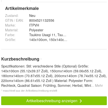
Artikelmerkmale
Zustand:
Neu
GTIN / EAN:
8004521132556
Marke:
ITPVH
Material
:
Polyester
Farbe
:
Tsukino Usagi 11, Tsukino Usagi 12, Tsukino Usagi
Größe
:
Kurzbeschreibung
*
Spezifikationen: Stil: verschiedene Stile (Optional) Größe:
140x100cm (55.12x39.37 Zoll), 150cmx140cm (59.06x55.12 Zoll),
180cmx140cm (70.87x55.12 Zoll), 200cmx140cm (78.74x55.12 Zoll),
220cmx140cm (86.61x55.12 Zoll ) Material: Polyester Form:
Rechteck, Quadrat Saison: Frühling, Sommer, Herbst, Wint
... Mehr
* maschinell aus der Artikelbeschreibung erstellt
Artikelbeschreibung anzeigen