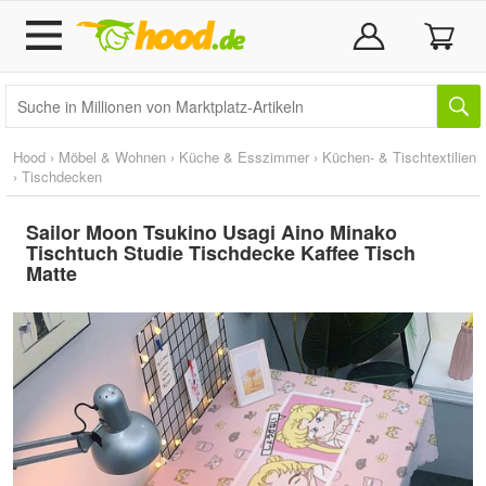
Hood
›
Möbel & Wohnen
›
Küche & Esszimmer
›
Küchen- & Tischtextilien
›
Tischdecken
Sailor Moon Tsukino Usagi Aino Minako
Tischtuch Studie Tischdecke Kaffee Tisch
Matte