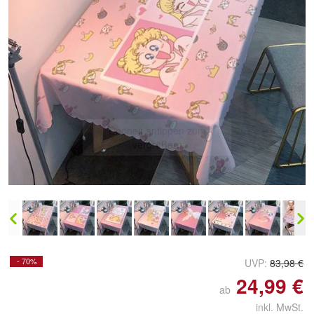
Doppelt antippen zum
vergrößern
- 70%
UVP:
83,98 €
24,99 €
ab
inkl. MwSt.