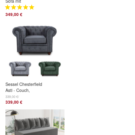
Sofa mit
Schlaffunktion und
Bettkasten,
349,00 €
Klappsofa,
Schlafcouch, Bett
Sessel Chesterfield
Asti - Couch,
Couchgarnitur,
339,00 €/
339,00 €
Couchsessel,
Loungesessel, Stühl