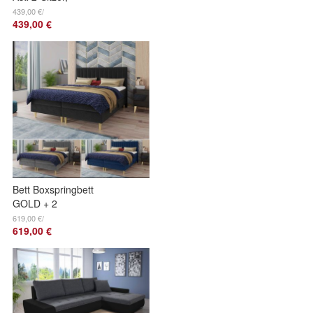
Couchgarnitur 2-er,
439,00 €/
439,00 €
Sofagarnitur, Couch
mit Holzfüße
Bett Boxspringbett
GOLD + 2
Bettkästen,
619,00 €/
619,00 €
Bettgestell,
Polsterbett, Velours
Stoff