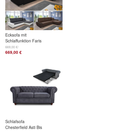
Ecksofa mit
Schlaffunktion Faris
- Couch mit
669,00 €/
669,00 €
Bettkasten,
Sofagarnitur, Sofa,
Eckcouch
Schlafsofa
Chesterfield Asti Bis