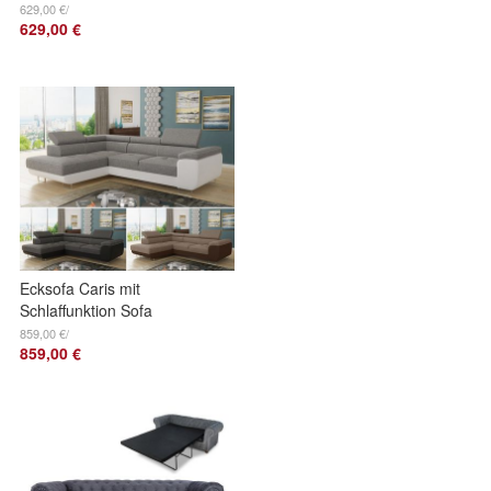
2-Sitzer, Sofa mit
629,00 €/
629,00 €
Schlaffunktion,
Couch 2-er
Ecksofa Caris mit
Schlaffunktion Sofa
Wohnlandschaft
859,00 €/
859,00 €
Couch einstellbare
Kopfstützen