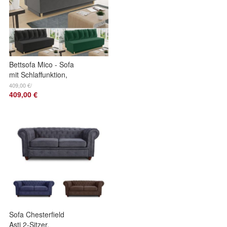
Bettsofa Mico - Sofa
mit Schlaffunktion,
Velours, Bonell-
409,00 €/
409,00 €
Ferderkern, mit
Bettkasten
Sofa Chesterfield
Asti 2-Sitzer,