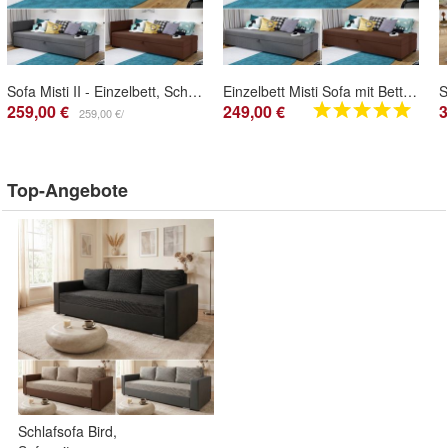
Sofa Misti II - Einzelbett, Schlafsofa mit Bettkasten, Bett für Jugendzimmer, Kissen
Einzelbett Misti Sofa mit Bettkasten, Schlafsofa, Bettsofa, Farbauswahl Jugendzimmer
259,00 €
249,00 €
3
259,00 €/
Top-Angebote
Schlafsofa Bird,