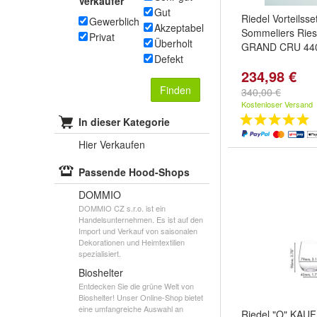
Verkäufer
Gut
Riedel Vorteilsse
Gewerblich
Akzeptabel
Sommeliers Riesl
Privat
Überholt
GRAND CRU 44
Defekt
234,98 €
Finden
340,00 €
Kostenloser Versand
In dieser Kategorie
Hier Verkaufen
Passende Hood-Shops
DOMMIO
DOMMIO CZ s.r.o. ist ein
Handelsunternehmen. Es ist auf den
Import und Verkauf von saisonalen
Dekorationen und Heimtextilien
spezialisiert.
Bioshelter
Entdecken Sie die grüne Welt von
Bioshelter! Unser Online-Shop bietet
eine umfangreiche Auswahl an
Riedel "O" KAUF