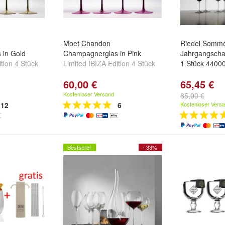
Moet Chandon
Riedel Somme
 in Gold
Champagnerglas in Pink
Jahrgangsch
ition 4 Stück
Limited IBIZA Edition 4 Stück
1 Stück 4400
60,00 €
65,45 €
Kostenloser Versand
85,00 €
12
6
Kostenloser Vers
Bestseller
- 33%