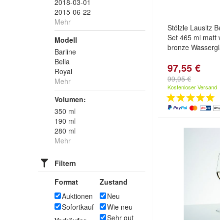
2018-03-01
2015-06-22
Mehr
Stölzle Lausitz 
Set 465 ml matt
Modell
bronze Wasserg
Barline
Bella
97,55 €
Royal
99,95 €
Mehr
Kostenloser Versand
Volumen:
350 ml
190 ml
280 ml
Mehr
Filtern
Format
Zustand
Auktionen
Neu
Sofortkauf
Wie neu
Sehr gut