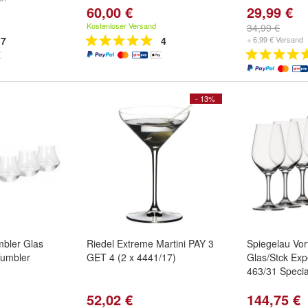
60,00 €
29,99 €
Kostenloser Versand
34,99 €
7
4
+ 6,99 € Versand
- 13%
bler Glas
Riedel Extreme Martini PAY 3
Spiegelau Vort
Tumbler
GET 4 (2 x 4441/17)
Glas/Stck Exp
463/31 Specia
52,02 €
144,75 €