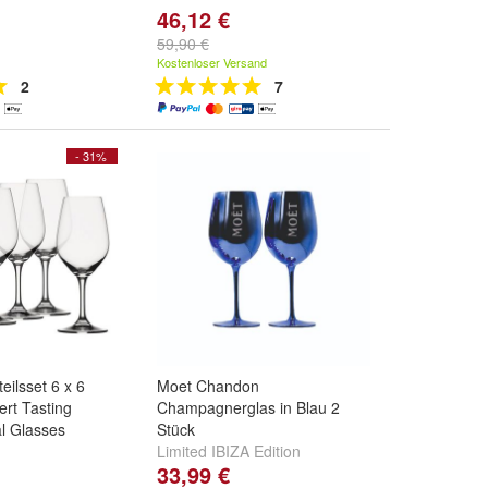
46,12 €
59,90 €
Kostenloser Versand
2
7
- 31%
eilsset 6 x 6
Moet Chandon
ert Tasting
Champagnerglas in Blau 2
l Glasses
Stück
Limited IBIZA Edition
33,99 €