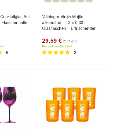
a Cocktailglas Set
Vaihinger Virgin Mojito
4 Flaschenhalter
alkoholfrei – 12 × 0,33 l
Glasflaschen – Erfrischender
29,59 €
(7,47 € / l)
and
Kostenloser Versand
6
2