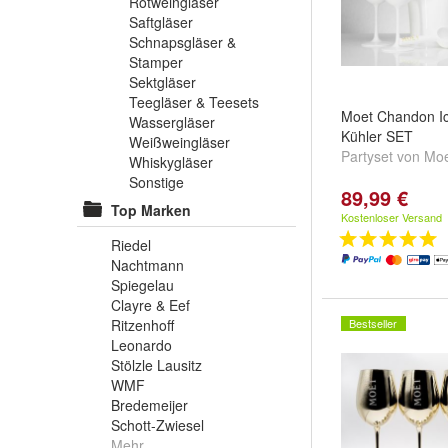
Rotweingläser
Saftgläser
Schnapsgläser &
Stamper
Sektgläser
Teegläser & Teesets
Moet Chandon Ic
Wassergläser
Kühler SET
Weißweingläser
Partyset von Mo
Whiskygläser
Sonstige
89,99 €
Top Marken
Kostenloser Versand
Riedel
Nachtmann
Spiegelau
Clayre & Eef
Ritzenhoff
Bestseller
Leonardo
Stölzle Lausitz
WMF
Bredemeijer
Schott-Zwiesel
Mehr