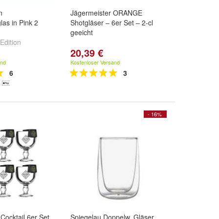
n
Jägermeister ORANGE
as in Pink 2
Shotgläser – 6er Set – 2-cl
geeicht
Edition
20,39 €
and
Kostenloser Versand
6
3
- 16%
a Cocktail 6er Set
Spiegelau Doppelw. Gläser