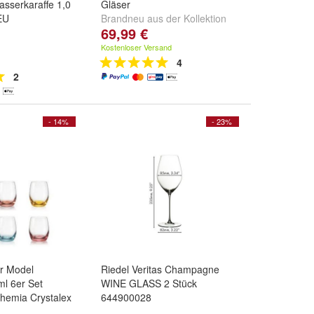
asserkaraffe 1,0
Gläser
EU
Brandneu aus der Kollektion
69,99 €
2023
Kostenloser Versand
4
2
- 14%
- 23%
r Model
Riedel Veritas Champagne
l 6er Set
WINE GLASS 2 Stück
Bohemia Crystalex
644900028