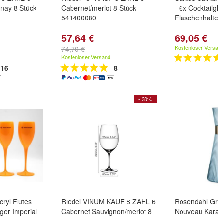
nnay 8 Stück
Cabernet/merlot 8 Stück
- 6x Cocktailg
541400080
Flaschenhalte
57,64 €
69,05 €
Kostenloser Vers
74,70 €
Kostenloser Versand
16
8
- 30%
cryl Flutes
Riedel VINUM KAUF 8 ZAHL 6
Rosendahl Gr
er Imperial
Cabernet Sauvignon/merlot 8
Nouveau Kara