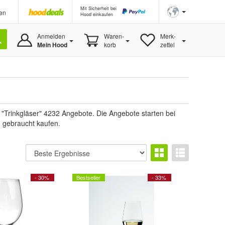
Mit Sicherheit bei
en
Hood einkaufen
Anmelden
Waren-
Merk-
Mein Hood
korb
zettel
 "Trinkgläser" 4232 Angebote. Die Angebote starten bei
u gebraucht kaufen.
- 30%
Bestseller
- 33%