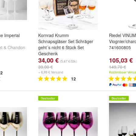
e Imperial
Kornrad Krumm
Riedel VINU
Schnapsgläser Set Schräger
Viognier/char
et & Chandon
geht´s nicht 6 Stück Set
741600805
Geschenk
34,00 €
105,03 €
(5,67 €/Stk)
39,00 €
149,70 €
2
+ 6,99 € Versand
Kostenloser Vers
12
Bestseller
Bestseller