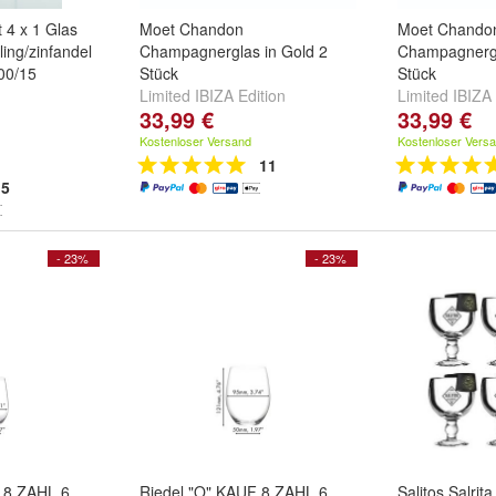
t 4 x 1 Glas
Moet Chandon
Moet Chando
ing/zinfandel
Champagnerglas in Gold 2
Champagnergl
00/15
Stück
Stück
Limited IBIZA Edition
Limited IBIZA 
33,99 €
33,99 €
Kostenloser Versand
Kostenloser Vers
11
5
- 23%
- 23%
 8 ZAHL 6
Riedel "O" KAUF 8 ZAHL 6
Salitos Salrit