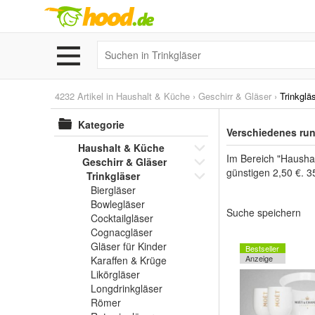
4232 Artikel in
Haushalt & Küche
›
Geschirr & Gläser
›
Trinkglä
Kategorie
Verschiedenes run
Haushalt & Küche
Im Bereich "Haushal
Geschirr & Gläser
günstigen 2,50 €. 3
Trinkgläser
Biergläser
Bowlegläser
Suche speichern
Cocktailgläser
Cognacgläser
Gläser für Kinder
Bestseller
Anzeige
Karaffen & Krüge
Likörgläser
Longdrinkgläser
Römer