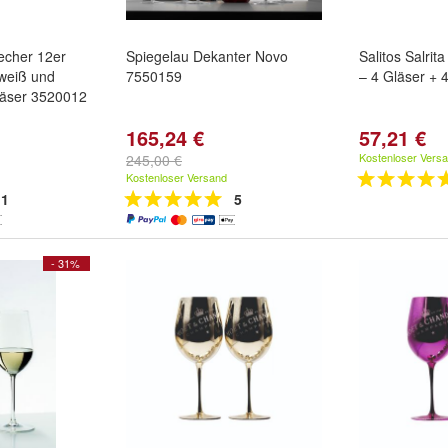
Becher 12er
Spiegelau Dekanter Novo
Salitos Salrit
 weiß und
7550159
– 4 Gläser + 
läser 3520012
165,24 €
57,21 €
Kostenloser Vers
245,00 €
Kostenloser Versand
1
5
- 31%