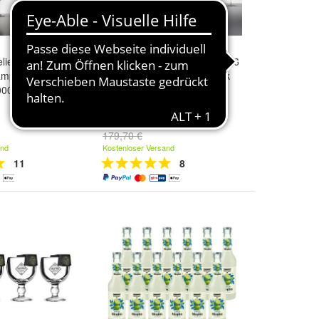
liers
Riedel Veritas KAUF 8 ZAHL 6
ampagner GLAS
Champagne GLASS 8 Stück
00028
744900028
122,28 €
179,70 €
and
Kostenloser Versand
11
8