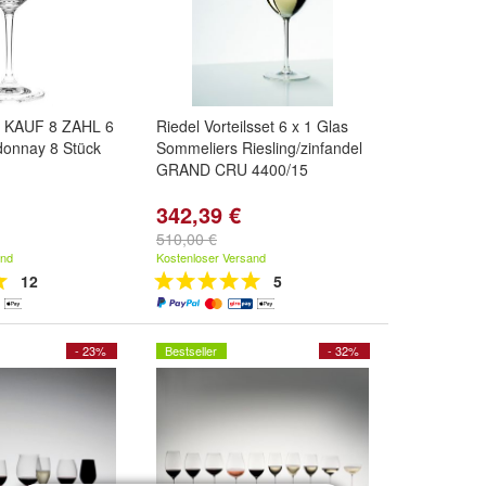
M KAUF 8 ZAHL 6
Riedel Vorteilsset 6 x 1 Glas
donnay 8 Stück
Sommeliers Riesling/zinfandel
GRAND CRU 4400/15
342,39 €
510,00 €
and
Kostenloser Versand
12
5
- 23%
Bestseller
- 32%