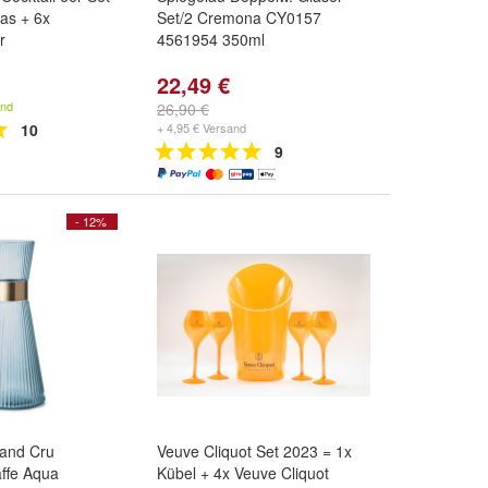
las + 6x
Set/2 Cremona CY0157
r
4561954 350ml
22,49 €
and
26,90 €
10
+ 4,95 € Versand
9
- 12%
and Cru
Veuve Cliquot Set 2023 = 1x
ffe Aqua
Kübel + 4x Veuve Cliquot