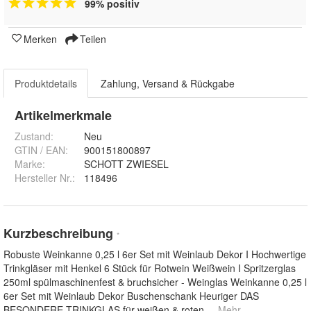
99% positiv
Merken
Teilen
Produktdetails
Zahlung, Versand & Rückgabe
Artikelmerkmale
Zustand:
Neu
GTIN / EAN:
900151800897
Marke:
SCHOTT ZWIESEL
Hersteller Nr.:
118496
Kurzbeschreibung
*
Robuste Weinkanne 0,25 l 6er Set mit Weinlaub Dekor I Hochwertige
Trinkgläser mit Henkel 6 Stück für Rotwein Weißwein I Spritzerglas
250ml spülmaschinenfest & bruchsicher - Weinglas Weinkanne 0,25 l
6er Set mit Weinlaub Dekor Buschenschank Heuriger DAS
BESONDERE TRINKGLAS für weißen & roten
... Mehr