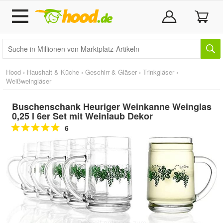
Hood
›
Haushalt & Küche
›
Geschirr & Gläser
›
Trinkgläser
›
Weißweingläser
Buschenschank Heuriger Weinkanne Weinglas
0,25 l 6er Set mit Weinlaub Dekor
6
Doppelt antippen zum